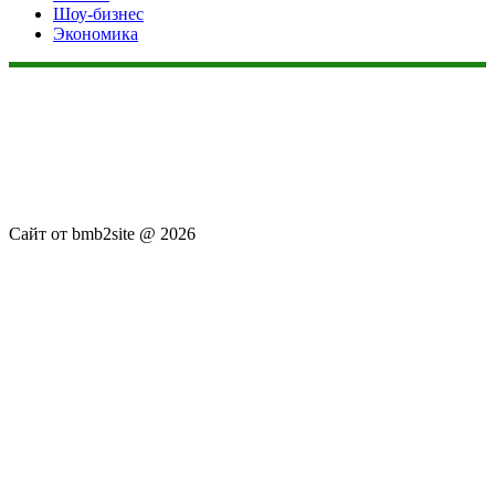
Шоу-бизнес
Экономика
Данный сайт не является коммерческим проектом. На этом
сайте ни чего не продают, ни чего не покупают, ни какие
услуги не оказываются. Сайт представляет собой ленту
новостей RSS канала news.rambler.ru, newsru.com. Материалы
публикуются без искажения, ответственность за
достоверность публикуемых новостей Администрация сайта
не несёт.
Сайт от bmb2site @ 2026