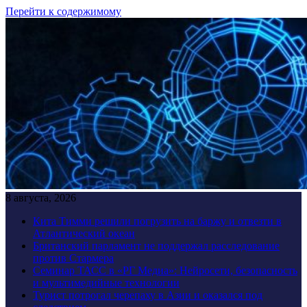
Перейти к содержимому
8 августа, 2026
Кита Тимми решили погрузить на баржу и отвезти в
Атлантический океан
Британский парламент не поддержал расследование
против Стармера
Семинар ТАСС в «РГ Медиа»: Нейросети, безопасность
и мультимедийные технологии
Турист потрогал черепаху в Азии и оказался под