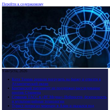
Перейти к содержимому
9 августа, 2026
Кита Тимми решили погрузить на баржу и отвезти в
Атлантический океан
Британский парламент не поддержал расследование
против Стармера
Семинар ТАСС в «РГ Медиа»: Нейросети, безопасность
и мультимедийные технологии
Турист потрогал черепаху в Азии и оказался под