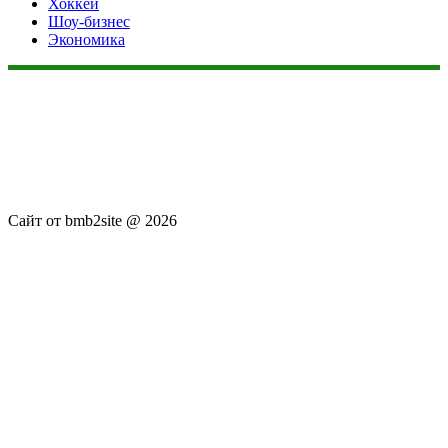
Хоккей
Шоу-бизнес
Экономика
Данный сайт не является коммерческим проектом. На этом
сайте ни чего не продают, ни чего не покупают, ни какие
услуги не оказываются. Сайт представляет собой ленту
новостей RSS канала news.rambler.ru, newsru.com. Материалы
публикуются без искажения, ответственность за
достоверность публикуемых новостей Администрация сайта
не несёт.
Сайт от bmb2site @ 2026