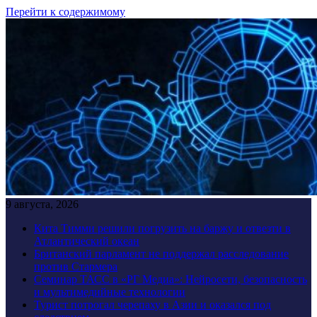
Перейти к содержимому
9 августа, 2026
Кита Тимми решили погрузить на баржу и отвезти в
Атлантический океан
Британский парламент не поддержал расследование
против Стармера
Семинар ТАСС в «РГ Медиа»: Нейросети, безопасность
и мультимедийные технологии
Турист потрогал черепаху в Азии и оказался под