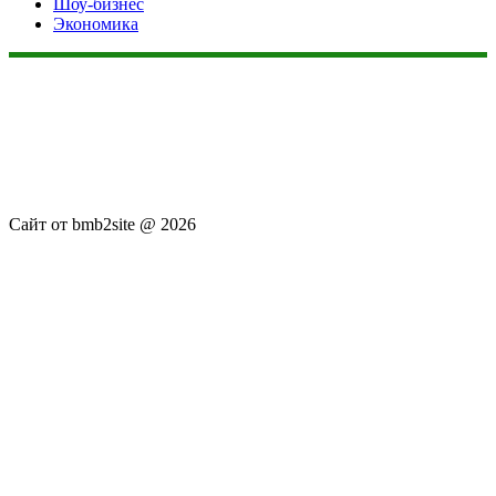
Шоу-бизнес
Экономика
Данный сайт не является коммерческим проектом. На этом
сайте ни чего не продают, ни чего не покупают, ни какие
услуги не оказываются. Сайт представляет собой ленту
новостей RSS канала news.rambler.ru, newsru.com. Материалы
публикуются без искажения, ответственность за
достоверность публикуемых новостей Администрация сайта
не несёт.
Сайт от bmb2site @ 2026