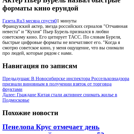
Актер Пьер Бурель назвал быстрые
форматы кино ерундой
Газета.Ru
3 месяца спустя
0
1 минуты
Французский актер, звезда российских сериалов "Отчаянная
невеста" и "Кухня" Пьер Бурель признался в любви
советскому кино. Его цитирует ТАСС. По словам Буреля,
быстрые цифровые форматы не впечатляют его. "Когда я
смотрю советское кино, у меня ощущение, что вы снимали
про людей, которые рядом с нами.
Навигация по записям
Предыдущая:
В Новосибирске инспектора Россельхознадзора
признали виновным в получении взяток от торговца
фруктами
Далее:
Граждане Китая стали активнее снимать жилье в
Подмосковье
Похожие новости
Пенелопа Крус отмечает день