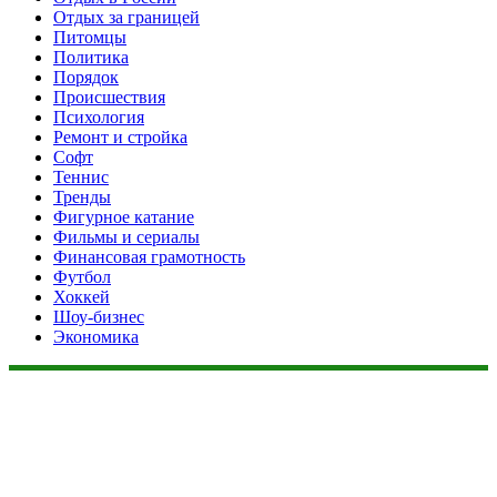
Отдых за границей
Питомцы
Политика
Порядок
Происшествия
Психология
Ремонт и стройка
Софт
Теннис
Тренды
Фигурное катание
Фильмы и сериалы
Финансовая грамотность
Футбол
Хоккей
Шоу-бизнес
Экономика
Данный сайт не является коммерческим проектом. На этом
сайте ни чего не продают, ни чего не покупают, ни какие
услуги не оказываются. Сайт представляет собой ленту
новостей RSS канала news.rambler.ru, newsru.com. Материалы
публикуются без искажения, ответственность за
достоверность публикуемых новостей Администрация сайта