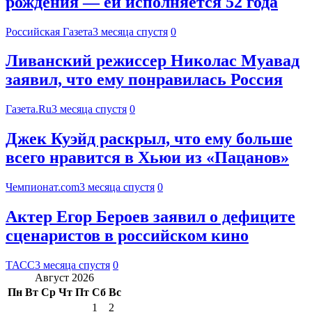
рождения — ей исполняется 52 года
Российская Газета
3 месяца спустя
0
Ливанский режиссер Николас Муавад
заявил, что ему понравилась Россия
Газета.Ru
3 месяца спустя
0
Джек Куэйд раскрыл, что ему больше
всего нравится в Хьюи из «Пацанов»
Чемпионат.com
3 месяца спустя
0
Актер Егор Бероев заявил о дефиците
сценаристов в российском кино
ТАСС
3 месяца спустя
0
Август 2026
Пн
Вт
Ср
Чт
Пт
Сб
Вс
1
2