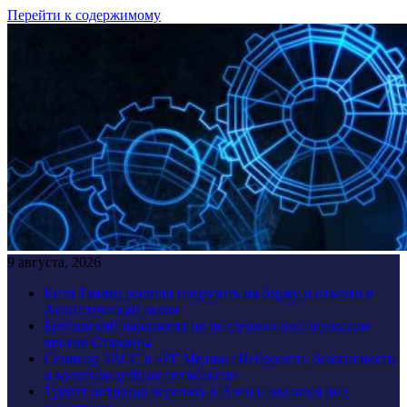
Перейти к содержимому
9 августа, 2026
Кита Тимми решили погрузить на баржу и отвезти в
Атлантический океан
Британский парламент не поддержал расследование
против Стармера
Семинар ТАСС в «РГ Медиа»: Нейросети, безопасность
и мультимедийные технологии
Турист потрогал черепаху в Азии и оказался под