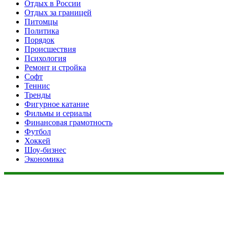
Отдых в России
Отдых за границей
Питомцы
Политика
Порядок
Происшествия
Психология
Ремонт и стройка
Софт
Теннис
Тренды
Фигурное катание
Фильмы и сериалы
Финансовая грамотность
Футбол
Хоккей
Шоу-бизнес
Экономика
Данный сайт не является коммерческим проектом. На этом
сайте ни чего не продают, ни чего не покупают, ни какие
услуги не оказываются. Сайт представляет собой ленту
новостей RSS канала news.rambler.ru, newsru.com. Материалы
публикуются без искажения, ответственность за
достоверность публикуемых новостей Администрация сайта