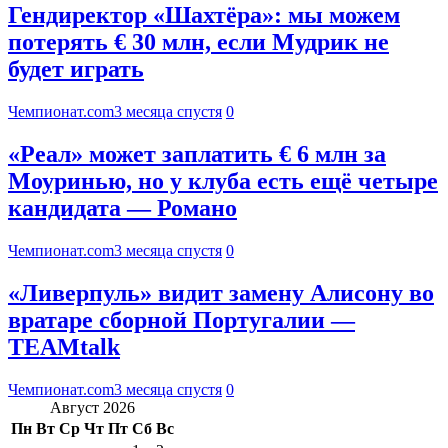
Гендиректор «Шахтёра»: мы можем
потерять € 30 млн, если Мудрик не
будет играть
Чемпионат.com
3 месяца спустя
0
«Реал» может заплатить € 6 млн за
Моуринью, но у клуба есть ещё четыре
кандидата — Романо
Чемпионат.com
3 месяца спустя
0
«Ливерпуль» видит замену Алисону во
вратаре сборной Португалии —
TEAMtalk
Чемпионат.com
3 месяца спустя
0
Август 2026
Пн
Вт
Ср
Чт
Пт
Сб
Вс