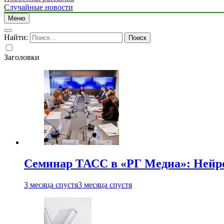
Случайные новости
Меню
Найти:
Заголовки
Семинар ТАСС в «РГ Медиа»: Нейро
3 месяца спустя
3 месяца спустя