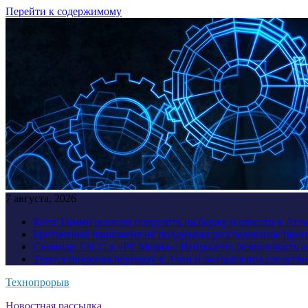
Перейти к содержимому
7 августа, 2026
Кита Тимми решили погрузить на баржу и отвезти в Атл
Британский парламент не поддержал расследование прот
Семинар ТАСС в «РГ Медиа»: Нейросети, безопасность 
Турист потрогал черепаху в Азии и оказался под следств
Технопрорыв
Новостная рассылка