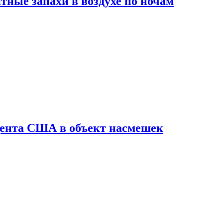
ные запахи в воздухе по ночам
дента США в объект насмешек