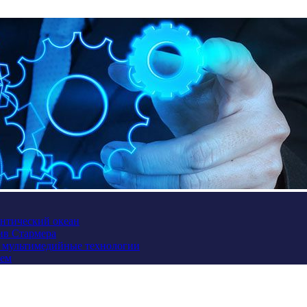
антический океан
ив Стармера
и мультимедийные технологии
ием