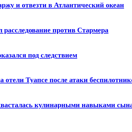
ржу и отвезти в Атлантический океан
л расследование против Стармера
оказался под следствием
а отели Туапсе после атаки беспилотник
охвасталась кулинарными навыками сын