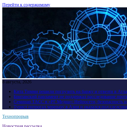
Перейти к содержимому
8 августа, 2026
Кита Тимми решили погрузить на баржу и отвезти в Атл
Британский парламент не поддержал расследование прот
Семинар ТАСС в «РГ Медиа»: Нейросети, безопасность 
Турист потрогал черепаху в Азии и оказался под следств
Технопрорыв
Новостная рассылка