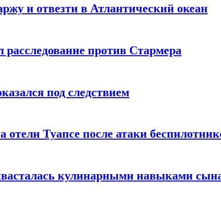
ржу и отвезти в Атлантический океан
л расследование против Стармера
оказался под следствием
а отели Туапсе после атаки беспилотник
охвасталась кулинарными навыками сын