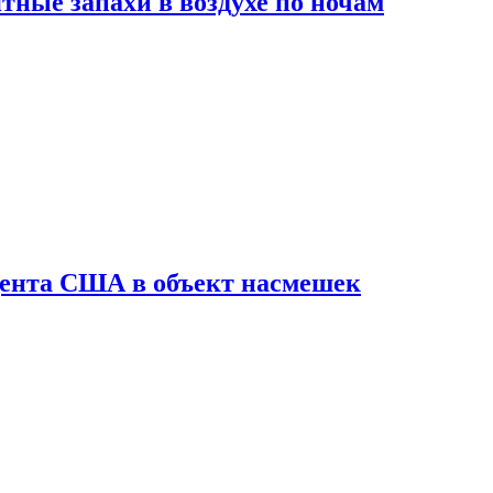
ные запахи в воздухе по ночам
дента США в объект насмешек