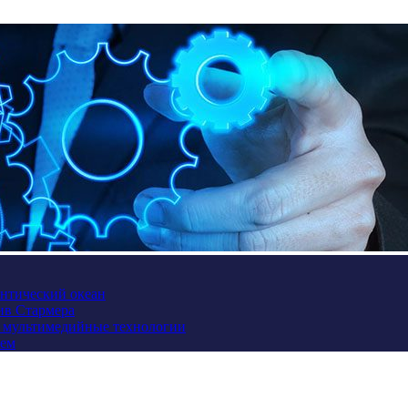
антический океан
ив Стармера
и мультимедийные технологии
ием