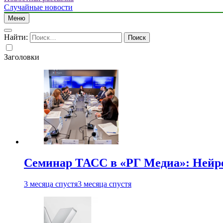
Случайные новости
Меню
Найти:
Заголовки
Семинар ТАСС в «РГ Медиа»: Нейро
3 месяца спустя
3 месяца спустя