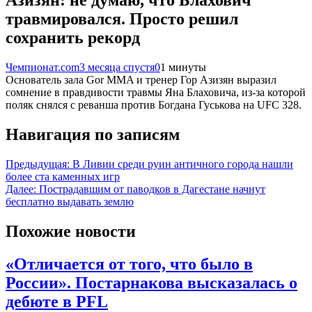
Азизян: не думаю, что Блахович
травмировался. Просто решил
сохранить рекорд
Чемпионат.com
3 месяца спустя
0
1 минуты
Основатель зала Gor MMA и тренер Гор Азизян выразил
сомнение в правдивости травмы Яна Блаховича, из-за которой
поляк снялся с реванша против Богдана Гуськова на UFC 328.
Навигация по записям
Предыдущая:
В Ливии среди руин античного города нашли
более ста каменных игр
Далее:
Пострадавшим от паводков в Дагестане начнут
бесплатно выдавать землю
Похожие новости
«Отличается от того, что было в
России». Постарнакова высказалась о
дебюте в PFL