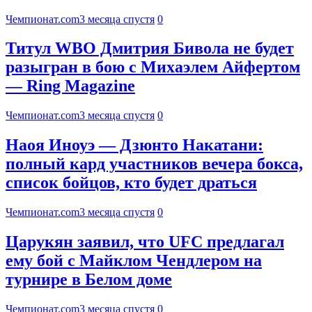
Чемпионат.com
3 месяца спустя
0
Титул WBO Дмитрия Бивола не будет
разыгран в бою с Михаэлем Айфертом
— Ring Magazine
Чемпионат.com
3 месяца спустя
0
Наоя Иноуэ — Дзюнто Накатани:
полный кард участников вечера бокса,
список бойцов, кто будет драться
Чемпионат.com
3 месяца спустя
0
Царукян заявил, что UFC предлагал
ему бой с Майклом Чендлером на
турнире в Белом доме
Чемпионат.com
3 месяца спустя
0