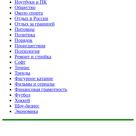
Ноутбуки и ПК
Общество
Около спорта
Отдых в России
Отдых за границей
Питомцы
Политика
Порядок
Происшествия
Психология
Ремонт и стройка
Софт
Теннис
Тренды
Фигурное катание
Фильмы и сериалы
Финансовая грамотность
Футбол
Хоккей
Шоу-бизнес
Экономика
Данный сайт не является коммерческим проектом. На этом
сайте ни чего не продают, ни чего не покупают, ни какие
услуги не оказываются. Сайт представляет собой ленту