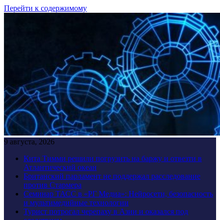
Перейти к содержимому
9 августа, 2026
Кита Тимми решили погрузить на баржу и отвезти в
Атлантический океан
Британский парламент не поддержал расследование
против Стармера
Семинар ТАСС в «РГ Медиа»: Нейросети, безопасность
и мультимедийные технологии
Турист потрогал черепаху в Азии и оказался под