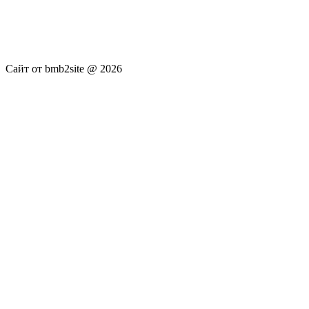
новостей RSS канала news.rambler.ru, newsru.com. Материалы
публикуются без искажения, ответственность за
достоверность публикуемых новостей Администрация сайта
не несёт.
Сайт от bmb2site @ 2026