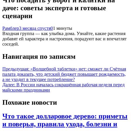
Что посадить у ворот и калитки на
даче: советы эксперта и готовые
сценарии
Рамблер
3 месяца спустя
0
1 минуты
Входная группа — как улыбка дома. Узнайте, какие растения
добавят ей характера и настроения, порадуют вас и впечатлят
соседей.
Навигация по записям
Предыдущая:
«Волшебной таблетки» нет: сможет ли Счётная
палата доказать, что детский бюджет повышает рождаемость,
а не уходит в текущее потребление?
Далее:
В России началась сокращённая рабочая неделя перед
майскими праздниками
Похожие новости
Что такое долларовое дерево: приметы
и поверья, правила ухода, болезни и