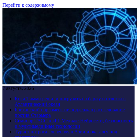
Перейти к содержимому
7 августа, 2026
Кита Тимми решили погрузить на баржу и отвезти в
Атлантический океан
Британский парламент не поддержал расследование
против Стармера
Семинар ТАСС в «РГ Медиа»: Нейросети, безопасность
и мультимедийные технологии
Турист потрогал черепаху в Азии и оказался под