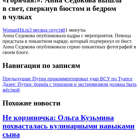
«Горячая!»: Анна Седокова вышла
в свет, сверкнув бюстом и бедром
в чулках
WomanHit.ru
3 месяца спустя
0
1 минуты
Анна Седокова опубликовала кадры с мероприятия. Певица
предстала в пикантном наряде, который подчеркнул ее бюст.
Анна Седокова опубликовала серию пикантных фотографий в
своем блоге.
Навигация по записям
Предыдущая:
Путин прокомментировал удар ВСУ по Туапсе
Далее:
Путин: борьба с террором и экстремизмом должна быть
жёсткой
Похожие новости
Не корзиночка: Ольга Кузьмина
похвасталась кулинарными навыками
сына