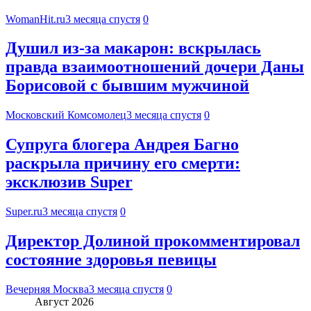
WomanHit.ru
3 месяца спустя
0
Душил из-за макарон: вскрылась
правда взаимоотношений дочери Даны
Борисовой с бывшим мужчиной
Московский Комсомолец
3 месяца спустя
0
Супруга блогера Андрея Багно
раскрыла причину его смерти:
эксклюзив Super
Super.ru
3 месяца спустя
0
Директор Долиной прокомментировал
состояние здоровья певицы
Вечерняя Москва
3 месяца спустя
0
Август 2026