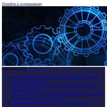
Перейти к содержимому
6 августа, 2026
Кита Тимми решили погрузить на баржу и отвезти в
Атлантический океан
Британский парламент не поддержал расследование
против Стармера
Семинар ТАСС в «РГ Медиа»: Нейросети, безопасность
и мультимедийные технологии
Турист потрогал черепаху в Азии и оказался под