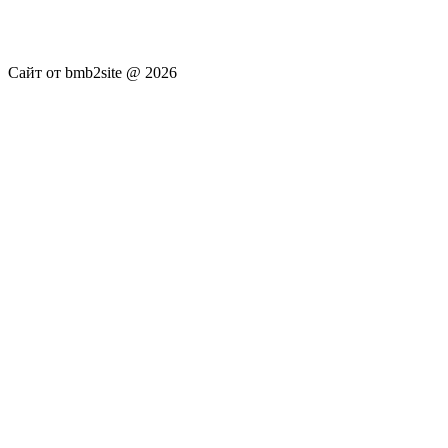
публикуются без искажения, ответственность за
достоверность публикуемых новостей Администрация сайта
не несёт.
Сайт от bmb2site @ 2026