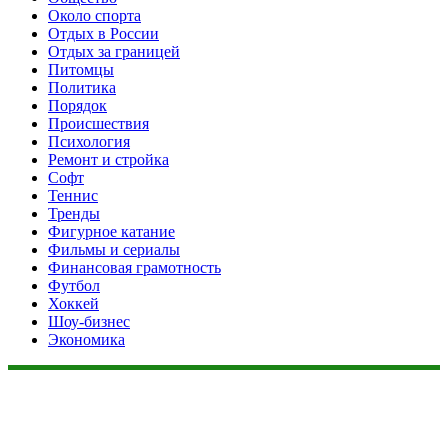
Около спорта
Отдых в России
Отдых за границей
Питомцы
Политика
Порядок
Происшествия
Психология
Ремонт и стройка
Софт
Теннис
Тренды
Фигурное катание
Фильмы и сериалы
Финансовая грамотность
Футбол
Хоккей
Шоу-бизнес
Экономика
Данный сайт не является коммерческим проектом. На этом
сайте ни чего не продают, ни чего не покупают, ни какие
услуги не оказываются. Сайт представляет собой ленту
новостей RSS канала news.rambler.ru, newsru.com. Материалы