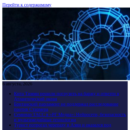
Перейти к содержимому
6 августа, 2026
Кита Тимми решили погрузить на баржу и отвезти в
Атлантический океан
Британский парламент не поддержал расследование
против Стармера
Семинар ТАСС в «РГ Медиа»: Нейросети, безопасность
и мультимедийные технологии
Турист потрогал черепаху в Азии и оказался под