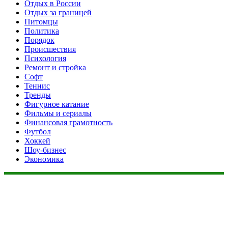
Отдых в России
Отдых за границей
Питомцы
Политика
Порядок
Происшествия
Психология
Ремонт и стройка
Софт
Теннис
Тренды
Фигурное катание
Фильмы и сериалы
Финансовая грамотность
Футбол
Хоккей
Шоу-бизнес
Экономика
Данный сайт не является коммерческим проектом. На этом
сайте ни чего не продают, ни чего не покупают, ни какие
услуги не оказываются. Сайт представляет собой ленту
новостей RSS канала news.rambler.ru, newsru.com. Материалы
публикуются без искажения, ответственность за
достоверность публикуемых новостей Администрация сайта