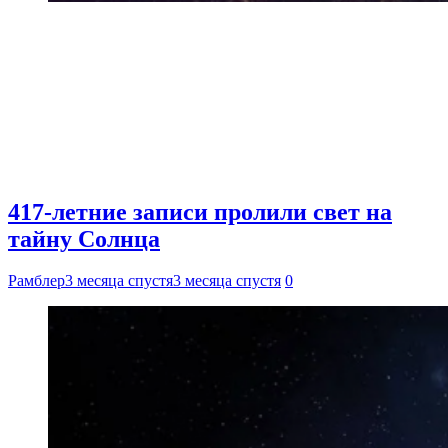
417-летние записи пролили свет на
тайну Солнца
Рамблер
3 месяца спустя
3 месяца спустя
0