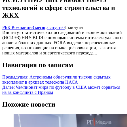
ИСИЭЗ НИУ ВШЭ назвал топ-15
технологий в сфере строительства и
ЖКХ
РБК Компании
3 месяца спустя
0
1 минуты
Институт статистических исследований и экономики знаний
(ИСИЭЗ) НИУ ВШЭ с помощью системы интеллектуального
анализа больших данных iFORA выделил перспективные
решения, возникающие на стыке цифровизации, развития
новых материалов и энергетического перехода...
Навигация по записям
Предыдущая:
Астрономы обнаружили тысячи скрытых
экзопланет в архивах телескопа НАСА
Далее:
Чемпионат мира по футболу в США может сорваться
из-за конфликта с Ираном
Похожие новости