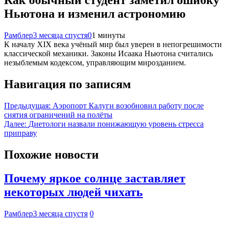
Как обычный студент заметил ошибку
Ньютона и изменил астрономию
Рамблер
3 месяца спустя
0
1 минуты
К началу XIX века учёный мир был уверен в непогрешимости
классической механики. Законы Исаака Ньютона считались
незыблемым кодексом, управляющим мирозданием.
Навигация по записям
Предыдущая:
Аэропорт Калуги возобновил работу после
снятия ограничений на полёты
Далее:
Диетологи назвали понижающую уровень стресса
приправу
Похожие новости
Почему яркое солнце заставляет
некоторых людей чихать
Рамблер
3 месяца спустя
0