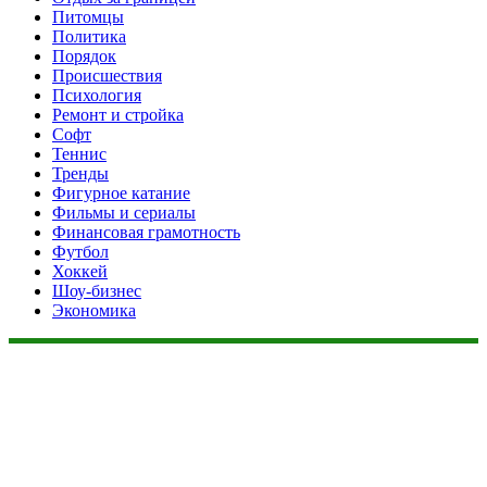
Питомцы
Политика
Порядок
Происшествия
Психология
Ремонт и стройка
Софт
Теннис
Тренды
Фигурное катание
Фильмы и сериалы
Финансовая грамотность
Футбол
Хоккей
Шоу-бизнес
Экономика
Данный сайт не является коммерческим проектом. На этом
сайте ни чего не продают, ни чего не покупают, ни какие
услуги не оказываются. Сайт представляет собой ленту
новостей RSS канала news.rambler.ru, newsru.com. Материалы
публикуются без искажения, ответственность за
достоверность публикуемых новостей Администрация сайта
не несёт.