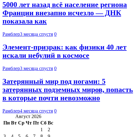
5000 лет назад всё население региона
Франции внезапно исчезло — ДНК
показала как
Рамблер
3 месяца спустя
0
Элемент-призрак: как физики 40 лет
искали небулий в космосе
Рамблер
3 месяца спустя
0
Затерянный мир под ногами: 5
затерянных подземных миров, попасть
в которые почти невозможно
Рамблер
4 месяца спустя
0
Август 2026
Пн
Вт
Ср
Чт
Пт
Сб
Вс
1
2
3
4
5
6
7
8
9