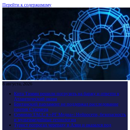
Перейти к содержимому
8 августа, 2026
Кита Тимми решили погрузить на баржу и отвезти в
Атлантический океан
Британский парламент не поддержал расследование
против Стармера
Семинар ТАСС в «РГ Медиа»: Нейросети, безопасность
и мультимедийные технологии
Турист потрогал черепаху в Азии и оказался под