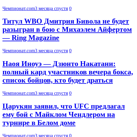
Чемпионат.com
3 месяца спустя
0
Титул WBO Дмитрия Бивола не будет
разыгран в бою с Михаэлем Айфертом
— Ring Magazine
Чемпионат.com
3 месяца спустя
0
Наоя Иноуэ — Дзюнто Накатани:
полный кард участников вечера бокса,
список бойцов, кто будет драться
Чемпионат.com
3 месяца спустя
0
Царукян заявил, что UFC предлагал
ему бой с Майклом Чендлером на
турнире в Белом доме
Чемпионат.com
3 месяца спустя
0