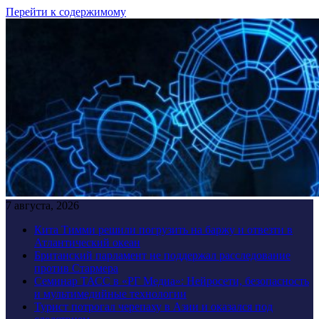
Перейти к содержимому
7 августа, 2026
Кита Тимми решили погрузить на баржу и отвезти в
Атлантический океан
Британский парламент не поддержал расследование
против Стармера
Семинар ТАСС в «РГ Медиа»: Нейросети, безопасность
и мультимедийные технологии
Турист потрогал черепаху в Азии и оказался под