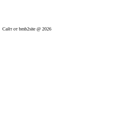
новостей RSS канала news.rambler.ru, newsru.com. Материалы
публикуются без искажения, ответственность за
достоверность публикуемых новостей Администрация сайта
не несёт.
Сайт от bmb2site @ 2026