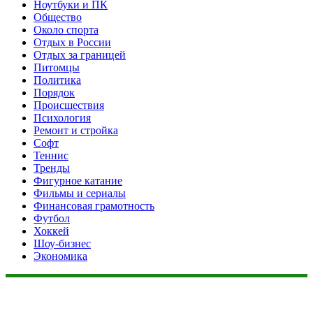
Ноутбуки и ПК
Общество
Около спорта
Отдых в России
Отдых за границей
Питомцы
Политика
Порядок
Происшествия
Психология
Ремонт и стройка
Софт
Теннис
Тренды
Фигурное катание
Фильмы и сериалы
Финансовая грамотность
Футбол
Хоккей
Шоу-бизнес
Экономика
Данный сайт не является коммерческим проектом. На этом
сайте ни чего не продают, ни чего не покупают, ни какие
услуги не оказываются. Сайт представляет собой ленту