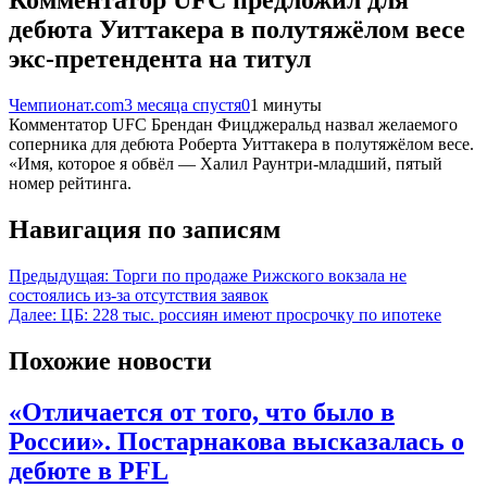
Комментатор UFC предложил для
дебюта Уиттакера в полутяжёлом весе
экс-претендента на титул
Чемпионат.com
3 месяца спустя
0
1 минуты
Комментатор UFC Брендан Фицджеральд назвал желаемого
соперника для дебюта Роберта Уиттакера в полутяжёлом весе.
«Имя, которое я обвёл — Халил Раунтри-младший, пятый
номер рейтинга.
Навигация по записям
Предыдущая:
Торги по продаже Рижского вокзала не
состоялись из-за отсутствия заявок
Далее:
ЦБ: 228 тыс. россиян имеют просрочку по ипотеке
Похожие новости
«Отличается от того, что было в
России». Постарнакова высказалась о
дебюте в PFL