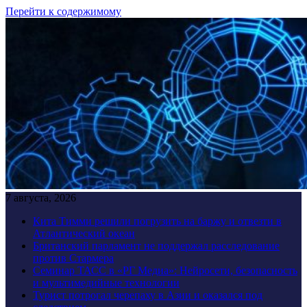
Перейти к содержимому
7 августа, 2026
Кита Тимми решили погрузить на баржу и отвезти в
Атлантический океан
Британский парламент не поддержал расследование
против Стармера
Семинар ТАСС в «РГ Медиа»: Нейросети, безопасность
и мультимедийные технологии
Турист потрогал черепаху в Азии и оказался под