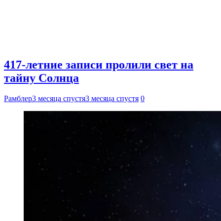
417-летние записи пролили свет на
тайну Солнца
Рамблер
3 месяца спустя
3 месяца спустя
0