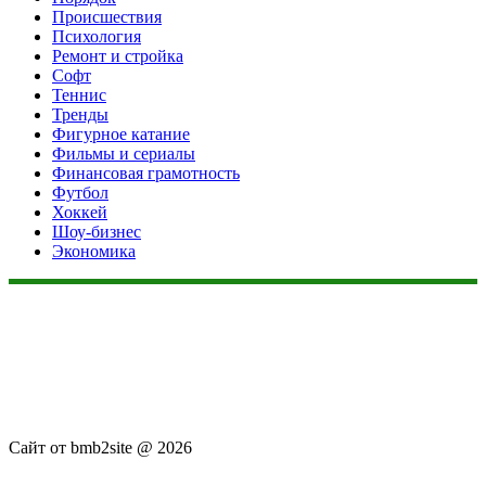
Происшествия
Психология
Ремонт и стройка
Софт
Теннис
Тренды
Фигурное катание
Фильмы и сериалы
Финансовая грамотность
Футбол
Хоккей
Шоу-бизнес
Экономика
Данный сайт не является коммерческим проектом. На этом
сайте ни чего не продают, ни чего не покупают, ни какие
услуги не оказываются. Сайт представляет собой ленту
новостей RSS канала news.rambler.ru, newsru.com. Материалы
публикуются без искажения, ответственность за
достоверность публикуемых новостей Администрация сайта
не несёт.
Сайт от bmb2site @ 2026