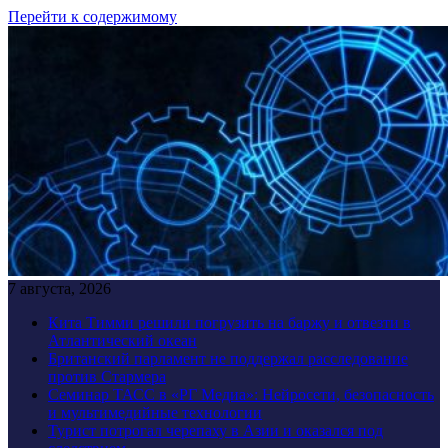
Перейти к содержимому
7 августа, 2026
Кита Тимми решили погрузить на баржу и отвезти в
Атлантический океан
Британский парламент не поддержал расследование
против Стармера
Семинар ТАСС в «РГ Медиа»: Нейросети, безопасность
и мультимедийные технологии
Турист потрогал черепаху в Азии и оказался под