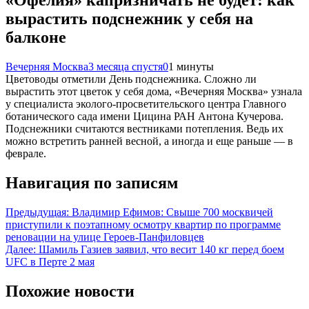
«Офелия» капризничать не будет: как
вырастить подснежник у себя на
балконе
Вечерняя Москва
3 месяца спустя
0
1 минуты
Цветоводы отметили День подснежника. Сложно ли
вырастить этот цветок у себя дома, «Вечерняя Москва» узнала
у специалиста эколого-просветительского центра Главного
ботанического сада имени Цицина РАН Антона Кучерова.
Подснежники считаются вестниками потепления. Ведь их
можно встретить ранней весной, а иногда и еще раньше — в
феврале.
Навигация по записям
Предыдущая:
Владимир Ефимов: Свыше 700 москвичей
приступили к поэтапному осмотру квартир по программе
реновации на улице Героев-Панфиловцев
Далее:
Шамиль Газиев заявил, что весит 140 кг перед боем
UFC в Перте 2 мая
Похожие новости