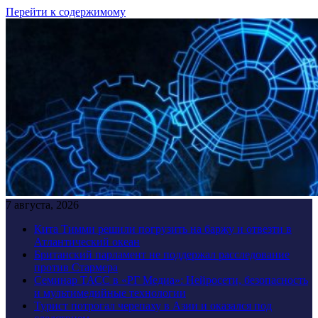
Перейти к содержимому
7 августа, 2026
Кита Тимми решили погрузить на баржу и отвезти в
Атлантический океан
Британский парламент не поддержал расследование
против Стармера
Семинар ТАСС в «РГ Медиа»: Нейросети, безопасность
и мультимедийные технологии
Турист потрогал черепаху в Азии и оказался под