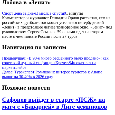
Лобова в «Зенит»
Спорт день за днем
3 месяца спустя
0
1 минуты
Комментатор и журналист Геннадий Орлов рассказал, кем из
российских футболистов может усилиться петербургский
«Зенит» в предстоящее летнее трансферное окно. «Зенит» под
руководством Сергея Семака с 59 очками идет на втором
месте в чемпионате России после 27 туров.
Навигация по записям
Предыдущая:
«В 90-е много бесценного было продано»: как
советский лунный скафандр «Кречет-94» оказался на
маркетплейсе
Далее:
Турэксперт Ромашкин: интерес туристов к Анапе
вырос на 30-40% в 2026 году
Похожие новости
Сафонов выйдет в старте «ПСЖ» на
матч с «Баварией» в Лиге чемпионов