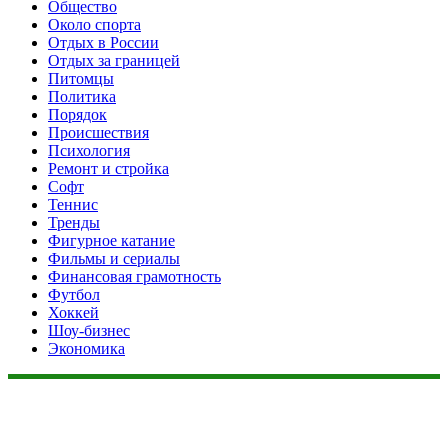
Общество
Около спорта
Отдых в России
Отдых за границей
Питомцы
Политика
Порядок
Происшествия
Психология
Ремонт и стройка
Софт
Теннис
Тренды
Фигурное катание
Фильмы и сериалы
Финансовая грамотность
Футбол
Хоккей
Шоу-бизнес
Экономика
Данный сайт не является коммерческим проектом. На этом
сайте ни чего не продают, ни чего не покупают, ни какие
услуги не оказываются. Сайт представляет собой ленту
новостей RSS канала news.rambler.ru, newsru.com. Материалы