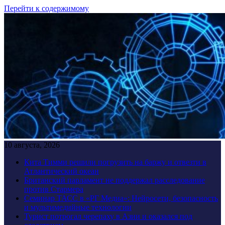
Перейти к содержимому
10 августа, 2026
Кита Тимми решили погрузить на баржу и отвезти в
Атлантический океан
Британский парламент не поддержал расследование
против Стармера
Семинар ТАСС в «РГ Медиа»: Нейросети, безопасность
и мультимедийные технологии
Турист потрогал черепаху в Азии и оказался под