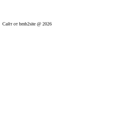
публикуются без искажения, ответственность за
достоверность публикуемых новостей Администрация сайта
не несёт.
Сайт от bmb2site @ 2026