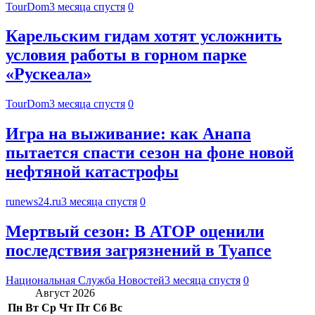
TourDom
3 месяца спустя
0
Карельским гидам хотят усложнить
условия работы в горном парке
«Рускеала»
TourDom
3 месяца спустя
0
Игра на выживание: как Анапа
пытается спасти сезон на фоне новой
нефтяной катастрофы
runews24.ru
3 месяца спустя
0
Мертвый сезон: В АТОР оценили
последствия загрязнений в Туапсе
Национальная Служба Новостей
3 месяца спустя
0
Август 2026
Пн
Вт
Ср
Чт
Пт
Сб
Вс