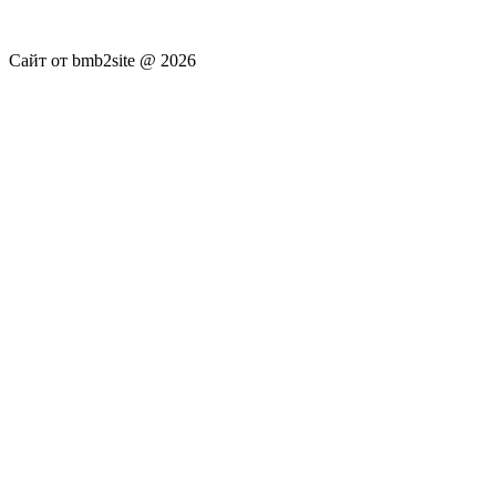
достоверность публикуемых новостей Администрация сайта
не несёт.
Сайт от bmb2site @ 2026