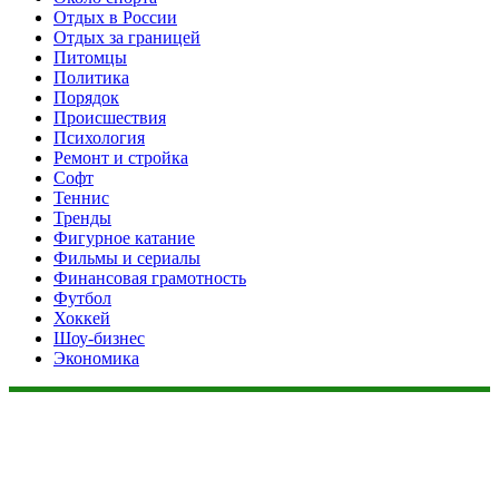
Отдых в России
Отдых за границей
Питомцы
Политика
Порядок
Происшествия
Психология
Ремонт и стройка
Софт
Теннис
Тренды
Фигурное катание
Фильмы и сериалы
Финансовая грамотность
Футбол
Хоккей
Шоу-бизнес
Экономика
Данный сайт не является коммерческим проектом. На этом
сайте ни чего не продают, ни чего не покупают, ни какие
услуги не оказываются. Сайт представляет собой ленту
новостей RSS канала news.rambler.ru, newsru.com. Материалы
публикуются без искажения, ответственность за