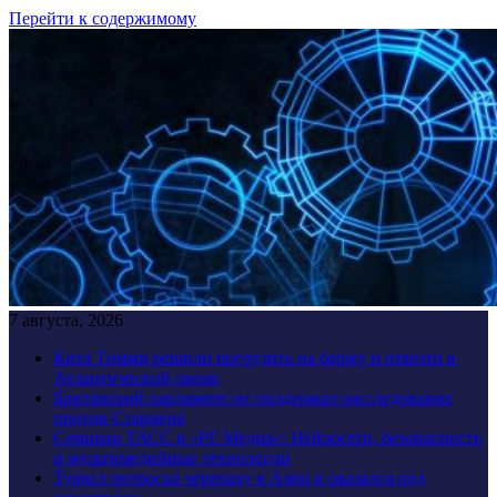
Перейти к содержимому
7 августа, 2026
Кита Тимми решили погрузить на баржу и отвезти в
Атлантический океан
Британский парламент не поддержал расследование
против Стармера
Семинар ТАСС в «РГ Медиа»: Нейросети, безопасность
и мультимедийные технологии
Турист потрогал черепаху в Азии и оказался под