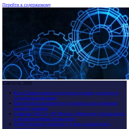
Перейти к содержимому
6 августа, 2026
Кита Тимми решили погрузить на баржу и отвезти в
Атлантический океан
Британский парламент не поддержал расследование
против Стармера
Семинар ТАСС в «РГ Медиа»: Нейросети, безопасность
и мультимедийные технологии
Турист потрогал черепаху в Азии и оказался под