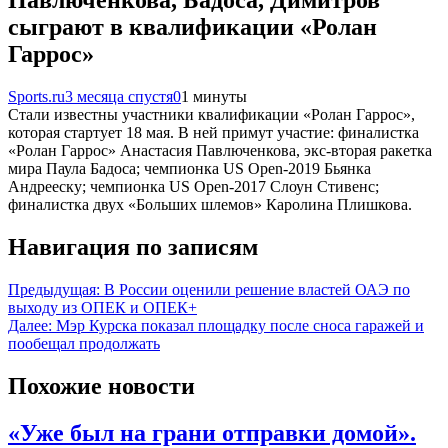
Павлюченкова, Бадоса, Димитров
сыграют в квалификации «Ролан
Гаррос»
Sports.ru
3 месяца спустя
0
1 минуты
Стали известны участники квалификации «Ролан Гаррос»,
которая стартует 18 мая. В ней примут участие: финалистка
«Ролан Гаррос» Анастасия Павлюченкова, экс-вторая ракетка
мира Паула Бадоса; чемпионка US Open-2019 Бьянка
Андрееску; чемпионка US Open-2017 Слоун Стивенс;
финалистка двух «Больших шлемов» Каролина Плишкова.
Навигация по записям
Предыдущая:
В России оценили решение властей ОАЭ по
выходу из ОПЕК и ОПЕК+
Далее:
Мэр Курска показал площадку после сноса гаражей и
пообещал продолжать
Похожие новости
«Уже был на грани отправки домой».