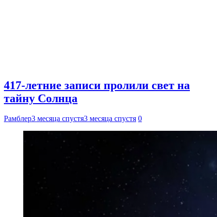
417-летние записи пролили свет на
тайну Солнца
Рамблер
3 месяца спустя
3 месяца спустя
0