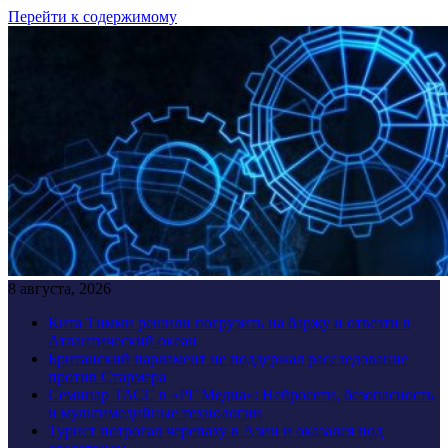
Перейти к содержимому
8 августа, 2026
Кита Тимми решили погрузить на баржу и отвезти в
Атлантический океан
Британский парламент не поддержал расследование
против Стармера
Семинар ТАСС в «РГ Медиа»: Нейросети, безопасность
и мультимедийные технологии
Турист потрогал черепаху в Азии и оказался под