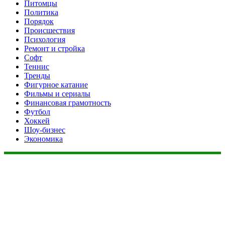
Питомцы
Политика
Порядок
Происшествия
Психология
Ремонт и стройка
Софт
Теннис
Тренды
Фигурное катание
Фильмы и сериалы
Финансовая грамотность
Футбол
Хоккей
Шоу-бизнес
Экономика
Данный сайт не является коммерческим проектом. На этом
сайте ни чего не продают, ни чего не покупают, ни какие
услуги не оказываются. Сайт представляет собой ленту
новостей RSS канала news.rambler.ru, newsru.com. Материалы
публикуются без искажения, ответственность за
достоверность публикуемых новостей Администрация сайта
не несёт.