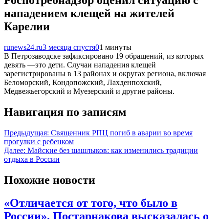
Роспотребнадзор оценил ситуацию с
нападением клещей на жителей
Карелии
runews24.ru
3 месяца спустя
0
1 минуты
В Петрозаводске зафиксировано 19 обращений, из которых
девять —это дети. Случаи нападения клещей
зарегистрированы в 13 районах и округах региона, включая
Беломорский, Кондопожский, Лахденпохский,
Медвежьегорский и Муезерский и другие районы.
Навигация по записям
Предыдущая:
Священник РПЦ погиб в аварии во время
прогулки с ребенком
Далее:
Майские без шашлыков: как изменились традиции
отдыха в России
Похожие новости
«Отличается от того, что было в
России». Постарнакова высказалась о