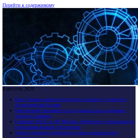
Перейти к содержимому
8 августа, 2026
Кита Тимми решили погрузить на баржу и отвезти в
Атлантический океан
Британский парламент не поддержал расследование
против Стармера
Семинар ТАСС в «РГ Медиа»: Нейросети, безопасность
и мультимедийные технологии
Турист потрогал черепаху в Азии и оказался под