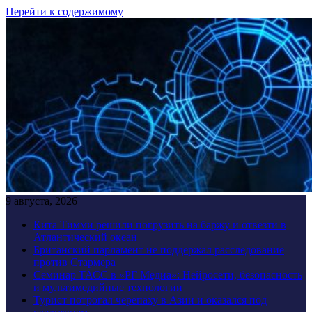
Перейти к содержимому
9 августа, 2026
Кита Тимми решили погрузить на баржу и отвезти в
Атлантический океан
Британский парламент не поддержал расследование
против Стармера
Семинар ТАСС в «РГ Медиа»: Нейросети, безопасность
и мультимедийные технологии
Турист потрогал черепаху в Азии и оказался под