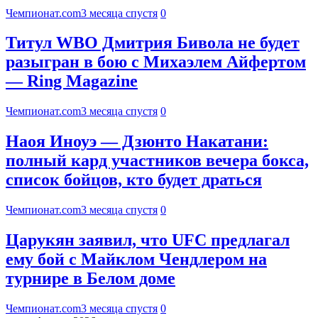
Чемпионат.com
3 месяца спустя
0
Титул WBO Дмитрия Бивола не будет
разыгран в бою с Михаэлем Айфертом
— Ring Magazine
Чемпионат.com
3 месяца спустя
0
Наоя Иноуэ — Дзюнто Накатани:
полный кард участников вечера бокса,
список бойцов, кто будет драться
Чемпионат.com
3 месяца спустя
0
Царукян заявил, что UFC предлагал
ему бой с Майклом Чендлером на
турнире в Белом доме
Чемпионат.com
3 месяца спустя
0