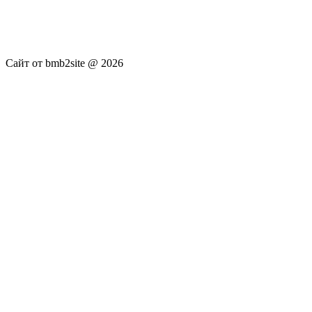
новостей RSS канала news.rambler.ru, newsru.com. Материалы
публикуются без искажения, ответственность за
достоверность публикуемых новостей Администрация сайта
не несёт.
Сайт от bmb2site @ 2026