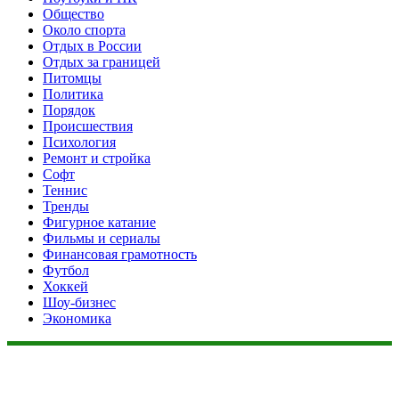
Общество
Около спорта
Отдых в России
Отдых за границей
Питомцы
Политика
Порядок
Происшествия
Психология
Ремонт и стройка
Софт
Теннис
Тренды
Фигурное катание
Фильмы и сериалы
Финансовая грамотность
Футбол
Хоккей
Шоу-бизнес
Экономика
Данный сайт не является коммерческим проектом. На этом
сайте ни чего не продают, ни чего не покупают, ни какие
услуги не оказываются. Сайт представляет собой ленту