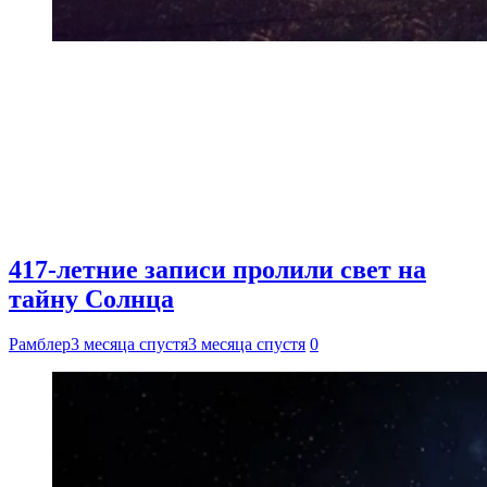
417-летние записи пролили свет на
тайну Солнца
Рамблер
3 месяца спустя
3 месяца спустя
0