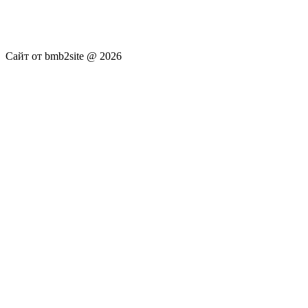
публикуются без искажения, ответственность за
достоверность публикуемых новостей Администрация сайта
не несёт.
Сайт от bmb2site @ 2026