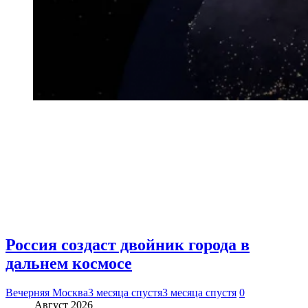
Россия создаст двойник города в
дальнем космосе
Вечерняя Москва
3 месяца спустя
3 месяца спустя
0
Август 2026