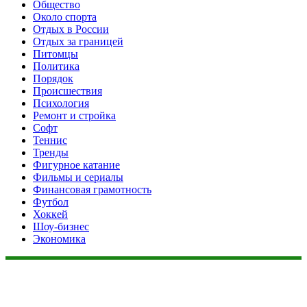
Общество
Около спорта
Отдых в России
Отдых за границей
Питомцы
Политика
Порядок
Происшествия
Психология
Ремонт и стройка
Софт
Теннис
Тренды
Фигурное катание
Фильмы и сериалы
Финансовая грамотность
Футбол
Хоккей
Шоу-бизнес
Экономика
Данный сайт не является коммерческим проектом. На этом
сайте ни чего не продают, ни чего не покупают, ни какие
услуги не оказываются. Сайт представляет собой ленту
новостей RSS канала news.rambler.ru, newsru.com. Материалы