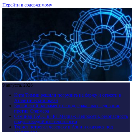
Перейти к содержимому
9 августа, 2026
Кита Тимми решили погрузить на баржу и отвезти в
Атлантический океан
Британский парламент не поддержал расследование
против Стармера
Семинар ТАСС в «РГ Медиа»: Нейросети, безопасность
и мультимедийные технологии
Турист потрогал черепаху в Азии и оказался под