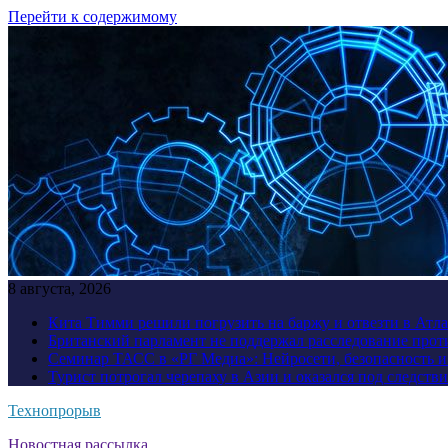
Перейти к содержимому
8 августа, 2026
Кита Тимми решили погрузить на баржу и отвезти в Атл
Британский парламент не поддержал расследование прот
Семинар ТАСС в «РГ Медиа»: Нейросети, безопасность 
Турист потрогал черепаху в Азии и оказался под следств
Технопрорыв
Новостная рассылка