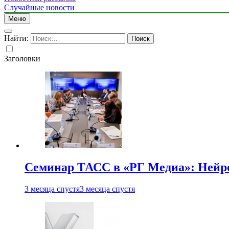
Случайные новости
Меню
Найти:
Заголовки
Семинар ТАСС в «РГ Медиа»: Нейро
3 месяца спустя
3 месяца спустя