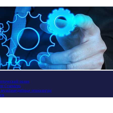
антический океан
ив Стармера
и мультимедийные технологии
ием