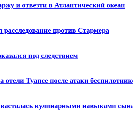
ржу и отвезти в Атлантический океан
л расследование против Стармера
оказался под следствием
а отели Туапсе после атаки беспилотник
охвасталась кулинарными навыками сын