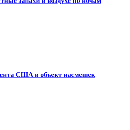
ные запахи в воздухе по ночам
дента США в объект насмешек