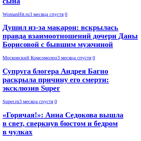
сына
WomanHit.ru
3 месяца спустя
0
Душил из-за макарон: вскрылась
правда взаимоотношений дочери Даны
Борисовой с бывшим мужчиной
Московский Комсомолец
3 месяца спустя
0
Супруга блогера Андрея Багно
раскрыла причину его смерти:
эксклюзив Super
Super.ru
3 месяца спустя
0
«Горячая!»: Анна Седокова вышла
в свет, сверкнув бюстом и бедром
в чулках