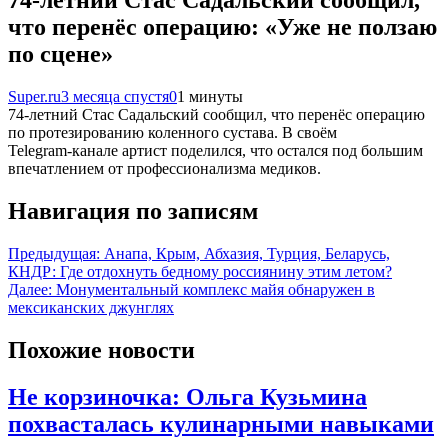
74-летний Стас Садальский сообщил,
что перенёс операцию: «Уже не ползаю
по сцене»
Super.ru
3 месяца спустя
0
1 минуты
74‑летний Стас Садальский сообщил, что перенёс операцию
по протезированию коленного сустава. В своём
Telegram‑канале артист поделился, что остался под большим
впечатлением от профессионализма медиков.
Навигация по записям
Предыдущая:
Анапа, Крым, Абхазия, Турция, Беларусь,
КНДР: Где отдохнуть бедному россиянину этим летом?
Далее:
Монументальный комплекс майя обнаружен в
мексиканских джунглях
Похожие новости
Не корзиночка: Ольга Кузьмина
похвасталась кулинарными навыками