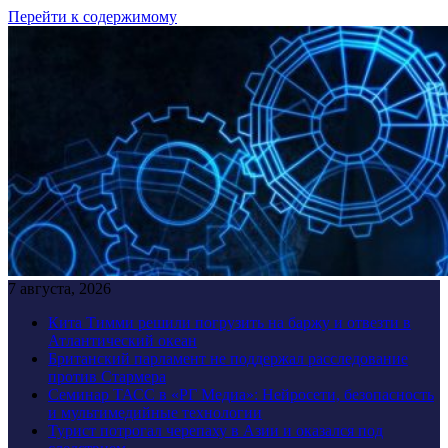
Перейти к содержимому
7 августа, 2026
Кита Тимми решили погрузить на баржу и отвезти в
Атлантический океан
Британский парламент не поддержал расследование
против Стармера
Семинар ТАСС в «РГ Медиа»: Нейросети, безопасность
и мультимедийные технологии
Турист потрогал черепаху в Азии и оказался под