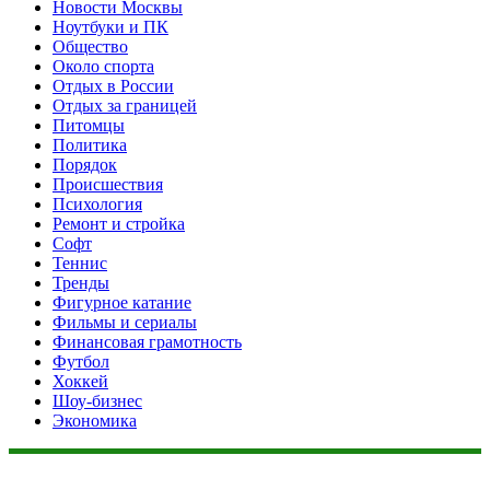
Новости Москвы
Ноутбуки и ПК
Общество
Около спорта
Отдых в России
Отдых за границей
Питомцы
Политика
Порядок
Происшествия
Психология
Ремонт и стройка
Софт
Теннис
Тренды
Фигурное катание
Фильмы и сериалы
Финансовая грамотность
Футбол
Хоккей
Шоу-бизнес
Экономика
Данный сайт не является коммерческим проектом. На этом
сайте ни чего не продают, ни чего не покупают, ни какие