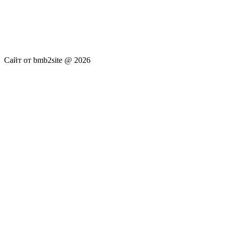
услуги не оказываются. Сайт представляет собой ленту
новостей RSS канала news.rambler.ru, newsru.com. Материалы
публикуются без искажения, ответственность за
достоверность публикуемых новостей Администрация сайта
не несёт.
Сайт от bmb2site @ 2026