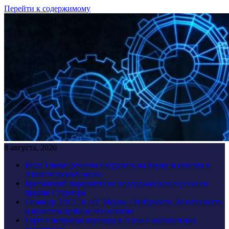
Перейти к содержимому
8 августа, 2026
Кита Тимми решили погрузить на баржу и отвезти в
Атлантический океан
Британский парламент не поддержал расследование
против Стармера
Семинар ТАСС в «РГ Медиа»: Нейросети, безопасность
и мультимедийные технологии
Турист потрогал черепаху в Азии и оказался под