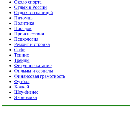
Около спорта
Отдых в России
Отдых за границей
Питомцы
Политика
Порядок
Происшествия
Психология
Ремонт и стройка
Софт
Теннис
Тренды
Фигурное катание
Фильмы и сериалы
Финансовая грамотность
Футбол
Хоккей
Шоу-бизнес
Экономика
Данный сайт не является коммерческим проектом. На этом
сайте ни чего не продают, ни чего не покупают, ни какие
услуги не оказываются. Сайт представляет собой ленту
новостей RSS канала news.rambler.ru, newsru.com. Материалы
публикуются без искажения, ответственность за