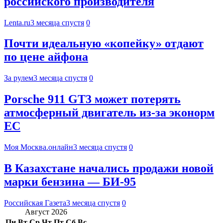
российского производителя
Lenta.ru
3 месяца спустя
0
Почти идеальную «копейку» отдают
по цене айфона
За рулем
3 месяца спустя
0
Porsche 911 GT3 может потерять
атмосферный двигатель из-за эконорм
ЕС
Моя Москва.онлайн
3 месяца спустя
0
В Казахстане начались продажи новой
марки бензина — БИ-95
Российская Газета
3 месяца спустя
0
Август 2026
Пн
Вт
Ср
Чт
Пт
Сб
Вс