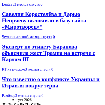
Lenta.ru
3 месяца спустя
0
Савелия Коростелёва и Дарью
Непряеву включили в базу сайта
«Миротворец»*
Чемпионат.com
3 месяца спустя
0
Эксперт по этикету Баранова
объяснила жест Трампа на встрече с
Карлом III
RT на русском
3 месяца спустя
0
Что известно о конфликте Украины и
Израиля вокруг зерна
Рамблер
3 месяца спустя
0
Август 2026
Пн
Вт
Ср
Чт
Пт
Сб
Вс