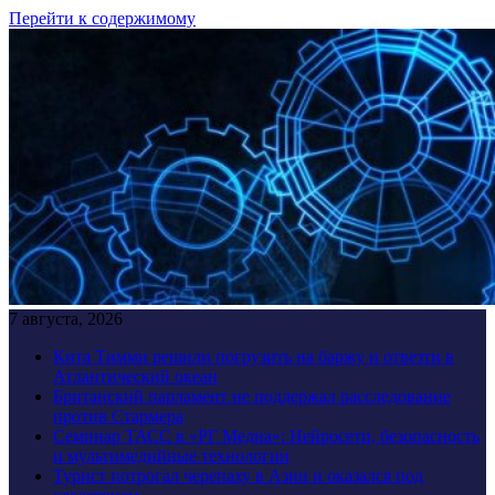
Перейти к содержимому
7 августа, 2026
Кита Тимми решили погрузить на баржу и отвезти в
Атлантический океан
Британский парламент не поддержал расследование
против Стармера
Семинар ТАСС в «РГ Медиа»: Нейросети, безопасность
и мультимедийные технологии
Турист потрогал черепаху в Азии и оказался под