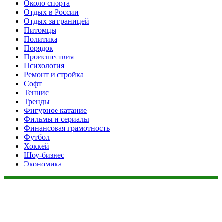
Около спорта
Отдых в России
Отдых за границей
Питомцы
Политика
Порядок
Происшествия
Психология
Ремонт и стройка
Софт
Теннис
Тренды
Фигурное катание
Фильмы и сериалы
Финансовая грамотность
Футбол
Хоккей
Шоу-бизнес
Экономика
Данный сайт не является коммерческим проектом. На этом
сайте ни чего не продают, ни чего не покупают, ни какие
услуги не оказываются. Сайт представляет собой ленту
новостей RSS канала news.rambler.ru, newsru.com. Материалы
публикуются без искажения, ответственность за