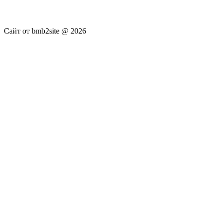
достоверность публикуемых новостей Администрация сайта
не несёт.
Сайт от bmb2site @ 2026