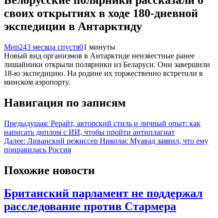
Белорусские полярники рассказали о
своих открытиях в ходе 180-дневной
экспедиции в Антарктиду
Мир24
3 месяца спустя
0
1 минуты
Новый вид организмов в Антарктиде неизвестные ранее
лишайники открыли полярники из Беларуси. Они завершили
18-ю экспедицию. На родине их торжественно встретили в
минском аэропорту.
Навигация по записям
Предыдущая:
Рерайт, авторский стиль и личный опыт: как
написать диплом с ИИ, чтобы пройти антиплагиат
Далее:
Ливанский режиссер Николас Муавад заявил, что ему
понравилась Россия
Похожие новости
Британский парламент не поддержал
расследование против Стармера