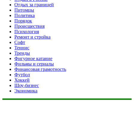
Отдых за границей
Питомцы
Политика
Порядок
Происшествия
Психология
Ремонт и стройка
Софт
Теннис
Тренды
Фигурное катание
Фильмы и сериалы
Финансовая грамотность
Футбол
Хоккей
Шоу-бизнес
Экономика
Данный сайт не является коммерческим проектом. На этом
сайте ни чего не продают, ни чего не покупают, ни какие
услуги не оказываются. Сайт представляет собой ленту
новостей RSS канала news.rambler.ru, newsru.com. Материалы
публикуются без искажения, ответственность за
достоверность публикуемых новостей Администрация сайта