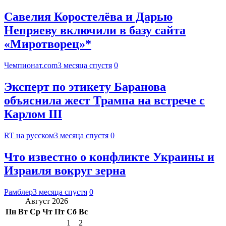
Савелия Коростелёва и Дарью
Непряеву включили в базу сайта
«Миротворец»*
Чемпионат.com
3 месяца спустя
0
Эксперт по этикету Баранова
объяснила жест Трампа на встрече с
Карлом III
RT на русском
3 месяца спустя
0
Что известно о конфликте Украины и
Израиля вокруг зерна
Рамблер
3 месяца спустя
0
Август 2026
Пн
Вт
Ср
Чт
Пт
Сб
Вс
1
2