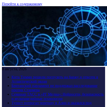
Перейти к содержимому
8 августа, 2026
Кита Тимми решили погрузить на баржу и отвезти в
Атлантический океан
Британский парламент не поддержал расследование
против Стармера
Семинар ТАСС в «РГ Медиа»: Нейросети, безопасность
и мультимедийные технологии
Турист потрогал черепаху в Азии и оказался под