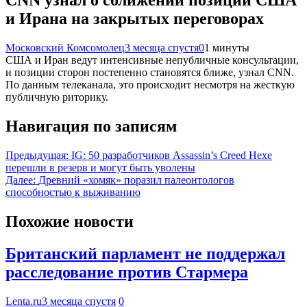
CNN узнал о сближении позиций США
и Ирана на закрытых переговорах
Московский Комсомолец
3 месяца спустя
0
1 минуты
США и Иран ведут интенсивные непубличные консультации,
и позиции сторон постепенно становятся ближе, узнал CNN.
По данным телеканала, это происходит несмотря на жесткую
публичную риторику.
Навигация по записям
Предыдущая:
IG: 50 разработчиков Assassin’s Creed Hexe
перешли в резерв и могут быть уволены
Далее:
Древний «хомяк» поразил палеонтологов
способностью к выживанию
Похожие новости
Британский парламент не поддержал
расследование против Стармера
Lenta.ru
3 месяца спустя
0