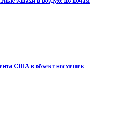
ные запахи в воздухе по ночам
дента США в объект насмешек