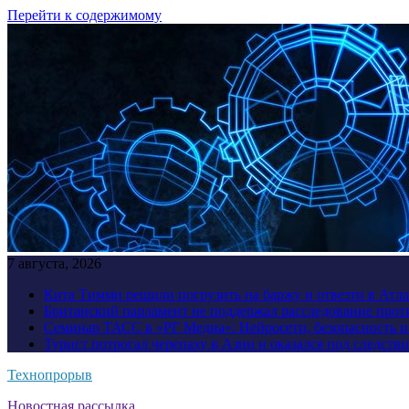
Перейти к содержимому
7 августа, 2026
Кита Тимми решили погрузить на баржу и отвезти в Атл
Британский парламент не поддержал расследование прот
Семинар ТАСС в «РГ Медиа»: Нейросети, безопасность 
Турист потрогал черепаху в Азии и оказался под следств
Технопрорыв
Новостная рассылка