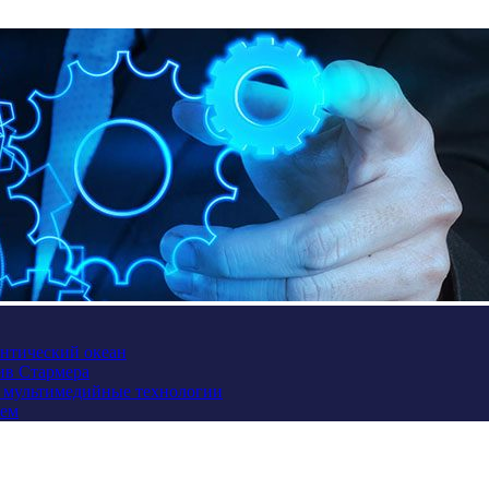
антический океан
ив Стармера
и мультимедийные технологии
ием