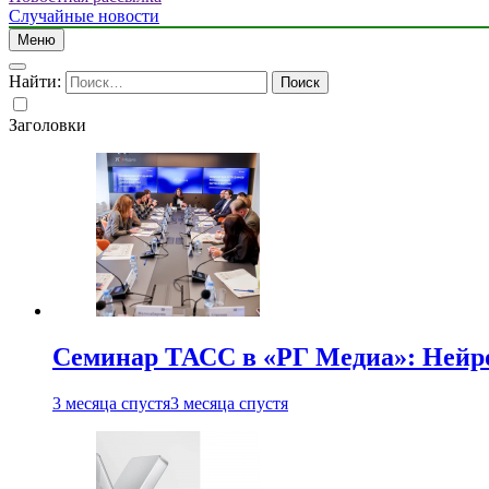
Случайные новости
Меню
Найти:
Заголовки
Семинар ТАСС в «РГ Медиа»: Нейро
3 месяца спустя
3 месяца спустя