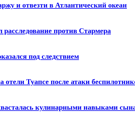
ржу и отвезти в Атлантический океан
л расследование против Стармера
оказался под следствием
а отели Туапсе после атаки беспилотник
охвасталась кулинарными навыками сын