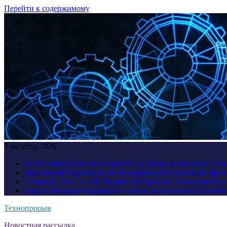
Перейти к содержимому
7 августа, 2026
Кита Тимми решили погрузить на баржу и отвезти в Атл
Британский парламент не поддержал расследование прот
Семинар ТАСС в «РГ Медиа»: Нейросети, безопасность 
Турист потрогал черепаху в Азии и оказался под следств
Технопрорыв
Новостная рассылка