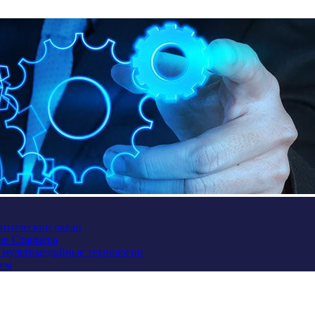
антический океан
ив Стармера
и мультимедийные технологии
ием