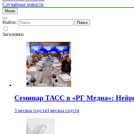
Случайные новости
Меню
Найти:
Заголовки
Семинар ТАСС в «РГ Медиа»: Нейро
3 месяца спустя
3 месяца спустя