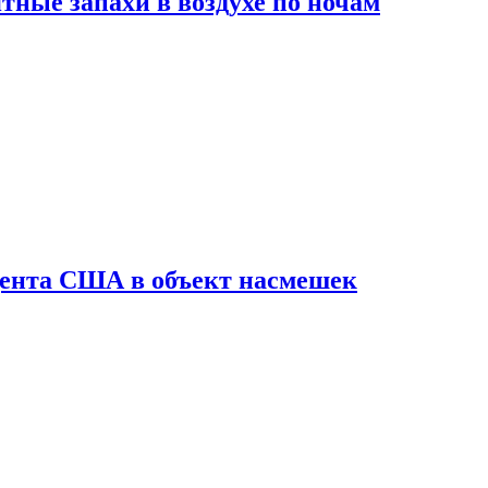
ные запахи в воздухе по ночам
дента США в объект насмешек