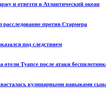
ржу и отвезти в Атлантический океан
л расследование против Стармера
оказался под следствием
а отели Туапсе после атаки беспилотник
охвасталась кулинарными навыками сын