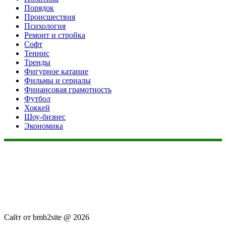
Порядок
Происшествия
Психология
Ремонт и стройка
Софт
Теннис
Тренды
Фигурное катание
Фильмы и сериалы
Финансовая грамотность
Футбол
Хоккей
Шоу-бизнес
Экономика
Данный сайт не является коммерческим проектом. На этом
сайте ни чего не продают, ни чего не покупают, ни какие
услуги не оказываются. Сайт представляет собой ленту
новостей RSS канала news.rambler.ru, newsru.com. Материалы
публикуются без искажения, ответственность за
достоверность публикуемых новостей Администрация сайта
не несёт.
Сайт от bmb2site @ 2026