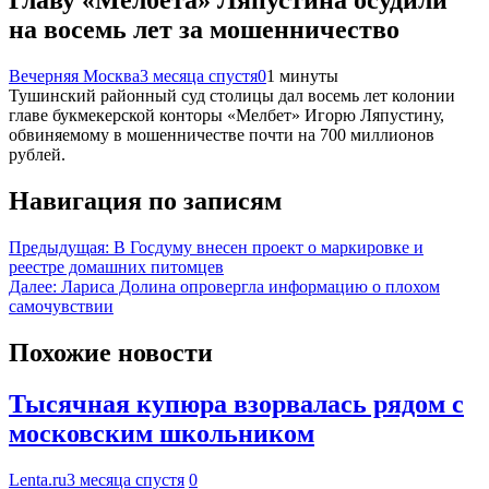
Главу «Мелбета» Ляпустина осудили
на восемь лет за мошенничество
Вечерняя Москва
3 месяца спустя
0
1 минуты
Тушинский районный суд столицы дал восемь лет колонии
главе букмекерской конторы «Мелбет» Игорю Ляпустину,
обвиняемому в мошенничестве почти на 700 миллионов
рублей.
Навигация по записям
Предыдущая:
В Госдуму внесен проект о маркировке и
реестре домашних питомцев
Далее:
Лариса Долина опровергла информацию о плохом
самочувствии
Похожие новости
Тысячная купюра взорвалась рядом с
московским школьником
Lenta.ru
3 месяца спустя
0