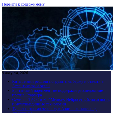
Перейти к содержимому
9 августа, 2026
Кита Тимми решили погрузить на баржу и отвезти в
Атлантический океан
Британский парламент не поддержал расследование
против Стармера
Семинар ТАСС в «РГ Медиа»: Нейросети, безопасность
и мультимедийные технологии
Турист потрогал черепаху в Азии и оказался под