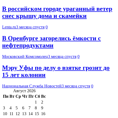
В российском городе ураганный ветер
снес крышу дома и скамейки
Lenta.ru
3 месяца спустя
0
В Оренбурге загорелись ёмкости с
нефтепродуктами
Московский Комсомолец
3 месяца спустя
0
Мэру Уфы по делу о взятке грозит до
15 лет колонии
Национальная Служба Новостей
3 месяца спустя
0
Август 2026
Пн
Вт
Ср
Чт
Пт
Сб
Вс
1
2
3
4
5
6
7
8
9
10
11
12
13
14
15
16