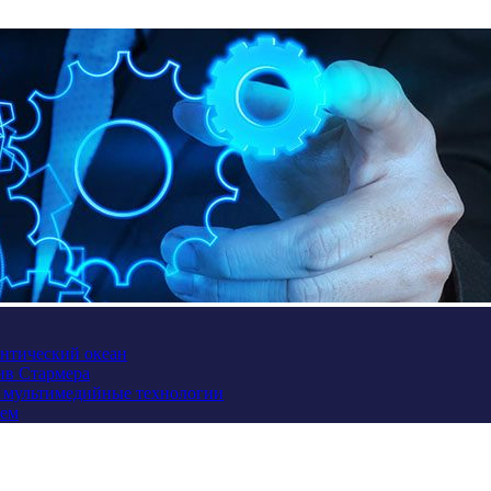
антический океан
ив Стармера
и мультимедийные технологии
ием