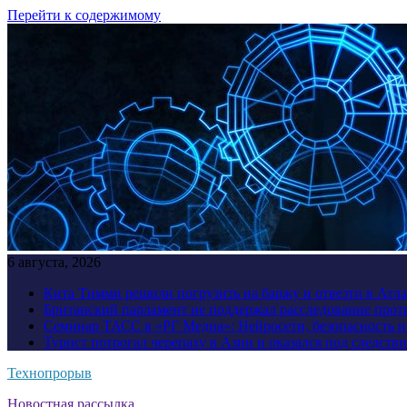
Перейти к содержимому
6 августа, 2026
Кита Тимми решили погрузить на баржу и отвезти в Атл
Британский парламент не поддержал расследование прот
Семинар ТАСС в «РГ Медиа»: Нейросети, безопасность 
Турист потрогал черепаху в Азии и оказался под следств
Технопрорыв
Новостная рассылка