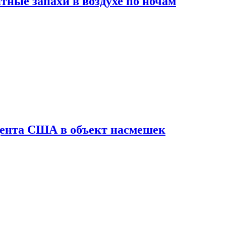
ные запахи в воздухе по ночам
дента США в объект насмешек