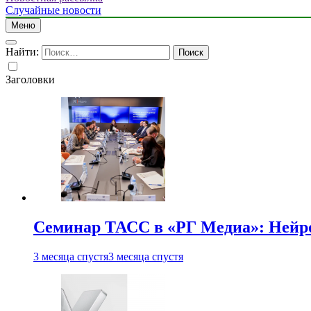
Случайные новости
Меню
Найти:
Заголовки
Семинар ТАСС в «РГ Медиа»: Нейро
3 месяца спустя
3 месяца спустя