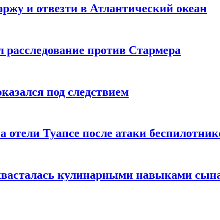
ржу и отвезти в Атлантический океан
л расследование против Стармера
оказался под следствием
а отели Туапсе после атаки беспилотник
охвасталась кулинарными навыками сын