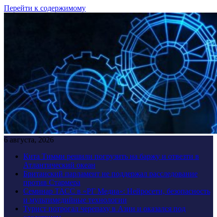
Перейти к содержимому
6 августа, 2026
Кита Тимми решили погрузить на баржу и отвезти в
Атлантический океан
Британский парламент не поддержал расследование
против Стармера
Семинар ТАСС в «РГ Медиа»: Нейросети, безопасность
и мультимедийные технологии
Турист потрогал черепаху в Азии и оказался под