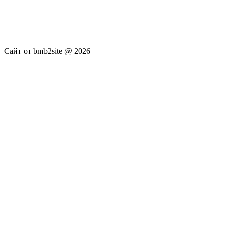
новостей RSS канала news.rambler.ru, newsru.com. Материалы
публикуются без искажения, ответственность за
достоверность публикуемых новостей Администрация сайта
не несёт.
Сайт от bmb2site @ 2026