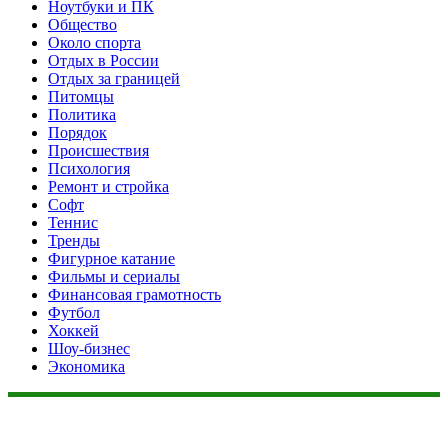
Ноутбуки и ПК
Общество
Около спорта
Отдых в России
Отдых за границей
Питомцы
Политика
Порядок
Происшествия
Психология
Ремонт и стройка
Софт
Теннис
Тренды
Фигурное катание
Фильмы и сериалы
Финансовая грамотность
Футбол
Хоккей
Шоу-бизнес
Экономика
Данный сайт не является коммерческим проектом. На этом
сайте ни чего не продают, ни чего не покупают, ни какие
услуги не оказываются. Сайт представляет собой ленту