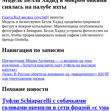
Модель Белла Хадид в мокром бикини
снялась на палубе яхты
Газета.Ru
3 месяца спустя
0
1 минуты
Модель и бизнесвумен Белла Хадид продемонстрировала
фигуру в мокром купальнике. Манекенщица опубликовала
фотографии в Instagram. Белла Хадид устроила фотосессию на
яхте, чтобы прорекламировать новый пафюм собственного
бренда Orebella.
Навигация по записям
Предыдущая:
Мирра Андреева — о желании на день
рождения: «Хочется красивую пару туфель на высоком
каблуке»
Далее:
В России обратили внимание на «макаронницу» КНДР
для уничтожения дронов
Похожие новости
Туфли Schiaparelli с собачьими
головами оценили в сети фразой «с ума