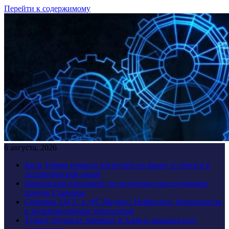
Перейти к содержимому
6 августа, 2026
Кита Тимми решили погрузить на баржу и отвезти в
Атлантический океан
Британский парламент не поддержал расследование
против Стармера
Семинар ТАСС в «РГ Медиа»: Нейросети, безопасность
и мультимедийные технологии
Турист потрогал черепаху в Азии и оказался под