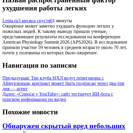
Назван распространенный фактор
ухудшения работы легких
Lenta.ru
3 месяца спустя
0
1 минуты
Ожирение может заметно ухудшать функцию легких у
пожилых людей. К такому выводу пришли ученые,
представившие результаты исследования на конференции
American Physiology Summit 2026 (APS2026). В исследовании
приняли участие 59 человек в среднем возрасте около 70 лет,
почти у половины из которых было ожирение.
Навигация по записям
Предыдущая:
Три клуба НХЛ ведут переговоры с
Аймурзиным, контракт может быть подписан через два‑три
дня — агент
Далее:
«Спроси у YouTube»: сайт тестирует ИИ-бота с
поиском информации по видео
Похожие новости
Обнаружен скрытый вред небольших