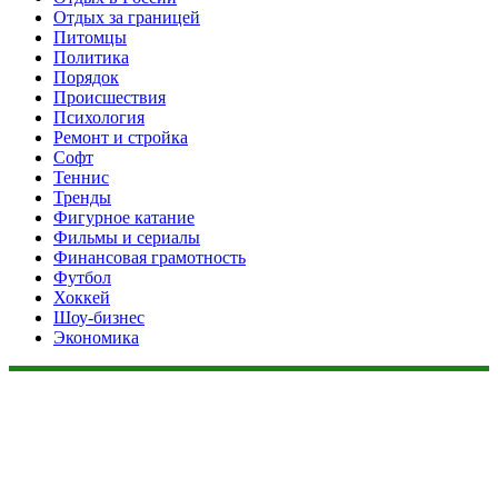
Отдых за границей
Питомцы
Политика
Порядок
Происшествия
Психология
Ремонт и стройка
Софт
Теннис
Тренды
Фигурное катание
Фильмы и сериалы
Финансовая грамотность
Футбол
Хоккей
Шоу-бизнес
Экономика
Данный сайт не является коммерческим проектом. На этом
сайте ни чего не продают, ни чего не покупают, ни какие
услуги не оказываются. Сайт представляет собой ленту
новостей RSS канала news.rambler.ru, newsru.com. Материалы
публикуются без искажения, ответственность за
достоверность публикуемых новостей Администрация сайта