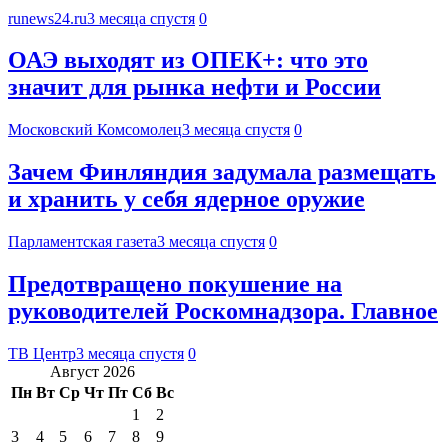
runews24.ru
3 месяца спустя
0
ОАЭ выходят из ОПЕК+: что это
значит для рынка нефти и России
Московский Комсомолец
3 месяца спустя
0
Зачем Финляндия задумала размещать
и хранить у себя ядерное оружие
Парламентская газета
3 месяца спустя
0
Предотвращено покушение на
руководителей Роскомнадзора. Главное
ТВ Центр
3 месяца спустя
0
Август 2026
Пн
Вт
Ср
Чт
Пт
Сб
Вс
1
2
3
4
5
6
7
8
9