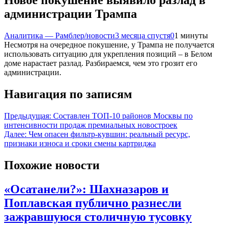
Новое покушение выявило разлад в
администрации Трампа
Аналитика — Рамблер/новости
3 месяца спустя
0
1 минуты
Несмотря на очередное покушение, у Трампа не получается
использовать ситуацию для укрепления позиций – в Белом
доме нарастает разлад. Разбираемся, чем это грозит его
администрации.
Навигация по записям
Предыдущая:
Составлен ТОП-10 районов Москвы по
интенсивности продаж премиальных новостроек
Далее:
Чем опасен фильтр-кувшин: реальный ресурс,
признаки износа и сроки смены картриджа
Похожие новости
«Осатанели?»: Шахназаров и
Поплавская публично разнесли
зажравшуюся столичную тусовку