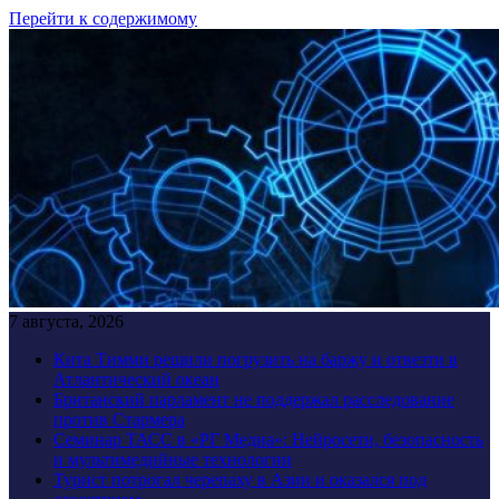
Перейти к содержимому
7 августа, 2026
Кита Тимми решили погрузить на баржу и отвезти в
Атлантический океан
Британский парламент не поддержал расследование
против Стармера
Семинар ТАСС в «РГ Медиа»: Нейросети, безопасность
и мультимедийные технологии
Турист потрогал черепаху в Азии и оказался под