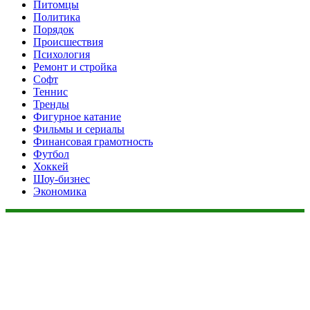
Питомцы
Политика
Порядок
Происшествия
Психология
Ремонт и стройка
Софт
Теннис
Тренды
Фигурное катание
Фильмы и сериалы
Финансовая грамотность
Футбол
Хоккей
Шоу-бизнес
Экономика
Данный сайт не является коммерческим проектом. На этом
сайте ни чего не продают, ни чего не покупают, ни какие
услуги не оказываются. Сайт представляет собой ленту
новостей RSS канала news.rambler.ru, newsru.com. Материалы
публикуются без искажения, ответственность за
достоверность публикуемых новостей Администрация сайта
не несёт.