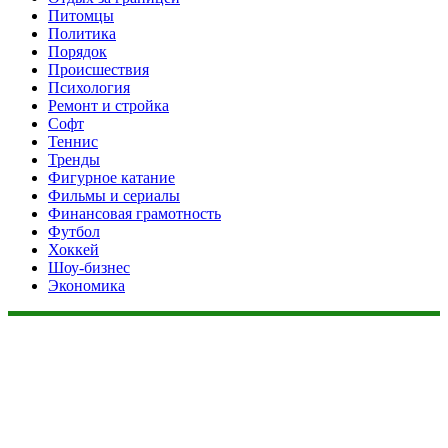
Питомцы
Политика
Порядок
Происшествия
Психология
Ремонт и стройка
Софт
Теннис
Тренды
Фигурное катание
Фильмы и сериалы
Финансовая грамотность
Футбол
Хоккей
Шоу-бизнес
Экономика
Данный сайт не является коммерческим проектом. На этом
сайте ни чего не продают, ни чего не покупают, ни какие
услуги не оказываются. Сайт представляет собой ленту
новостей RSS канала news.rambler.ru, newsru.com. Материалы
публикуются без искажения, ответственность за
достоверность публикуемых новостей Администрация сайта
не несёт.