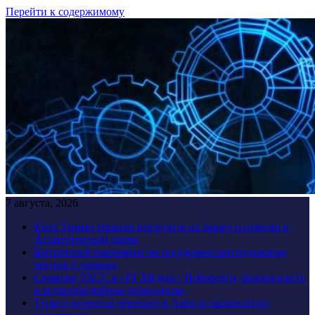
Перейти к содержимому
7 августа, 2026
Кита Тимми решили погрузить на баржу и отвезти в
Атлантический океан
Британский парламент не поддержал расследование
против Стармера
Семинар ТАСС в «РГ Медиа»: Нейросети, безопасность
и мультимедийные технологии
Турист потрогал черепаху в Азии и оказался под