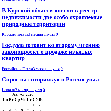
Lenta.ru
3 месяца спустя
0
В Курской области внесли в реестр
недвижимости две особо охраняемые
природные территории
Курская правда
3 месяца спустя
0
Госдума готовит ко второму чтению
законопроект о продаже изъятых
квартир
Российская Газета
3 месяца спустя
0
Спрос на «вторичку» в России упал
Lenta.ru
3 месяца спустя
0
Август 2026
Пн
Вт
Ср
Чт
Пт
Сб
Вс
1
2
3
4
5
6
7
8
9