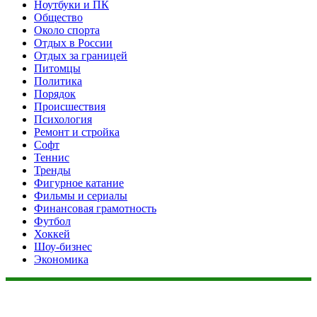
Ноутбуки и ПК
Общество
Около спорта
Отдых в России
Отдых за границей
Питомцы
Политика
Порядок
Происшествия
Психология
Ремонт и стройка
Софт
Теннис
Тренды
Фигурное катание
Фильмы и сериалы
Финансовая грамотность
Футбол
Хоккей
Шоу-бизнес
Экономика
Данный сайт не является коммерческим проектом. На этом
сайте ни чего не продают, ни чего не покупают, ни какие
услуги не оказываются. Сайт представляет собой ленту