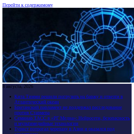
Перейти к содержимому
8 августа, 2026
Кита Тимми решили погрузить на баржу и отвезти в
Атлантический океан
Британский парламент не поддержал расследование
против Стармера
Семинар ТАСС в «РГ Медиа»: Нейросети, безопасность
и мультимедийные технологии
Турист потрогал черепаху в Азии и оказался под