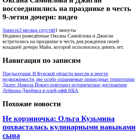
Оксана Самойлова и Джиган
воссоединились на празднике в честь
9-летия дочери: видео
Super.ru
3 месяца спустя
0
1 минуты
Недавно разведённые Оксана Самойлова и Джиган
встретились на празднике в честь дня рождения своей
младшей дочери Майи, которой исполнилось девять лет.
Навигация по записям
Предыдущая:
В Курской области внесли в реестр
недвижимости две особо охраняемые природные территории
Далее:
Никола Йокич повторил историческое достижение
Леброна Джеймса в плей-офф НБА
Похожие новости
Не корзиночка: Ольга Кузьмина
похвасталась кулинарными навыками
сына