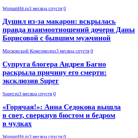
WomanHit.ru
3 месяца спустя
0
Душил из-за макарон: вскрылась
правда взаимоотношений дочери Даны
Борисовой с бывшим мужчиной
Московский Комсомолец
3 месяца спустя
0
Супруга блогера Андрея Багно
раскрыла причину его смерти:
эксклюзив Super
Super.ru
3 месяца спустя
0
«Горячая!»: Анна Седокова вышла
в свет, сверкнув бюстом и бедром
в чулках
WomanHit.ru
3 месяца спустя
0