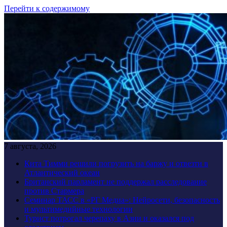
Перейти к содержимому
7 августа, 2026
Кита Тимми решили погрузить на баржу и отвезти в
Атлантический океан
Британский парламент не поддержал расследование
против Стармера
Семинар ТАСС в «РГ Медиа»: Нейросети, безопасность
и мультимедийные технологии
Турист потрогал черепаху в Азии и оказался под