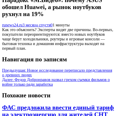
Парадокс «М.Видео»: почему ASUS
обошел Huawei, а рынок ноутбуков
рухнул на 19%
runews24.ru
3 месяца спустя
0
1 минуты
Как это объяснить? Эксперты видят две причины. Во-первых,
покупатели переориентируются: вместо новых ноутбуков
чаще берут холодильники, роутеры и игровые консоли —
бытовая техника и домашняя инфраструктура выходят на
первый план.
Навигация по записям
Предыдущая:
Новое исследование переписало представления
о древних людях
Далее:
Федор Добронравов назвал грехом съемки фильмов о
войне только ради заработка
Похожие новости
ФАС предложила ввести единый тариф
на электроэнергию для жителей СНТ