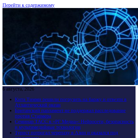
Перейти к содержимому
6 августа, 2026
Кита Тимми решили погрузить на баржу и отвезти в
Атлантический океан
Британский парламент не поддержал расследование
против Стармера
Семинар ТАСС в «РГ Медиа»: Нейросети, безопасность
и мультимедийные технологии
Турист потрогал черепаху в Азии и оказался под