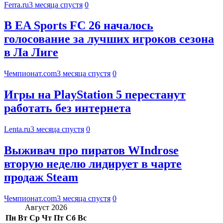
Ferra.ru
3 месяца спустя
0
В EA Sports FC 26 началось
голосование за лучших игроков сезона
в Ла Лиге
Чемпионат.com
3 месяца спустя
0
Игры на PlayStation 5 перестанут
работать без интернета
Lenta.ru
3 месяца спустя
0
Выживач про пиратов WIndrose
вторую неделю лидирует в чарте
продаж Steam
Чемпионат.com
3 месяца спустя
0
Август 2026
Пн
Вт
Ср
Чт
Пт
Сб
Вс