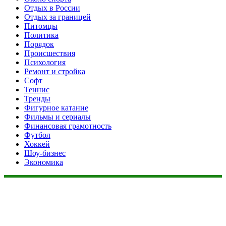
Отдых в России
Отдых за границей
Питомцы
Политика
Порядок
Происшествия
Психология
Ремонт и стройка
Софт
Теннис
Тренды
Фигурное катание
Фильмы и сериалы
Финансовая грамотность
Футбол
Хоккей
Шоу-бизнес
Экономика
Данный сайт не является коммерческим проектом. На этом
сайте ни чего не продают, ни чего не покупают, ни какие
услуги не оказываются. Сайт представляет собой ленту
новостей RSS канала news.rambler.ru, newsru.com. Материалы
публикуются без искажения, ответственность за