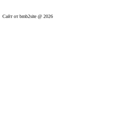
достоверность публикуемых новостей Администрация сайта
не несёт.
Сайт от bmb2site @ 2026