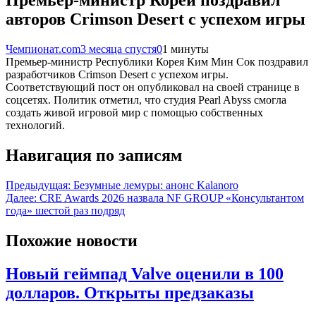
Премьер-министр Кореи поздравил
авторов Crimson Desert с успехом игры
Чемпионат.com
3 месяца спустя
0
1 минуты
Премьер-министр Республики Корея Ким Мин Сок поздравил
разработчиков Crimson Desert с успехом игры.
Соответствующий пост он опубликовал на своей странице в
соцсетях. Политик отметил, что студия Pearl Abyss смогла
создать живой игровой мир с помощью собственных
технологий.
Навигация по записям
Предыдущая:
Безумные лемуры: анонс Kalanoro
Далее:
CRE Awards 2026 назвала NF GROUP «Консультантом
года» шестой раз подряд
Похожие новости
Новый геймпад Valve оценили в 100
долларов. Открыты предзаказы