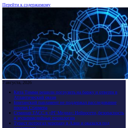
Перейти к содержимому
7 августа, 2026
Кита Тимми решили погрузить на баржу и отвезти в
Атлантический океан
Британский парламент не поддержал расследование
против Стармера
Семинар ТАСС в «РГ Медиа»: Нейросети, безопасность
и мультимедийные технологии
Турист потрогал черепаху в Азии и оказался под