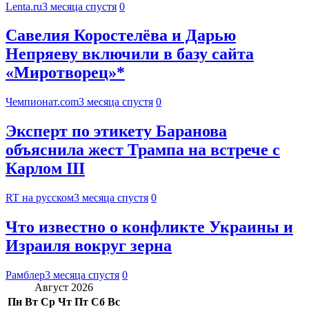
Lenta.ru
3 месяца спустя
0
Савелия Коростелёва и Дарью
Непряеву включили в базу сайта
«Миротворец»*
Чемпионат.com
3 месяца спустя
0
Эксперт по этикету Баранова
объяснила жест Трампа на встрече с
Карлом III
RT на русском
3 месяца спустя
0
Что известно о конфликте Украины и
Израиля вокруг зерна
Рамблер
3 месяца спустя
0
Август 2026
Пн
Вт
Ср
Чт
Пт
Сб
Вс