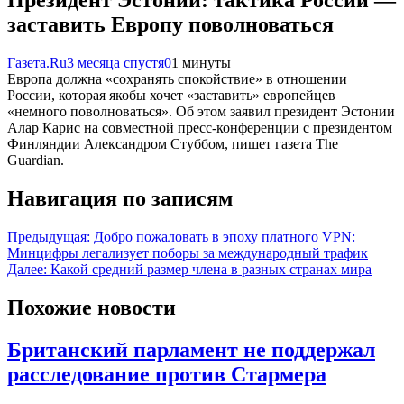
Президент Эстонии: тактика России —
заставить Европу поволноваться
Газета.Ru
3 месяца спустя
0
1 минуты
Европа должна «сохранять спокойствие» в отношении
России, которая якобы хочет «заставить» европейцев
«немного поволноваться». Об этом заявил президент Эстонии
Алар Карис на совместной пресс-конференции с президентом
Финляндии Александром Стуббом, пишет газета The
Guardian.
Навигация по записям
Предыдущая:
Добро пожаловать в эпоху платного VPN:
Минцифры легализует поборы за международный трафик
Далее:
Какой средний размер члена в разных странах мира
Похожие новости
Британский парламент не поддержал
расследование против Стармера