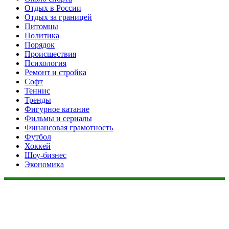
Отдых в России
Отдых за границей
Питомцы
Политика
Порядок
Происшествия
Психология
Ремонт и стройка
Софт
Теннис
Тренды
Фигурное катание
Фильмы и сериалы
Финансовая грамотность
Футбол
Хоккей
Шоу-бизнес
Экономика
Данный сайт не является коммерческим проектом. На этом
сайте ни чего не продают, ни чего не покупают, ни какие
услуги не оказываются. Сайт представляет собой ленту
новостей RSS канала news.rambler.ru, newsru.com. Материалы
публикуются без искажения, ответственность за