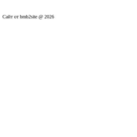
достоверность публикуемых новостей Администрация сайта
не несёт.
Сайт от bmb2site @ 2026