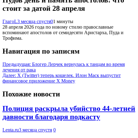
Пудов день и память апостолов: что
стоит за датой 28 апреля
ГлагоL
3 месяца спустя
0
1 минуты
28 апреля 2026 года по новому стилю православные
вспоминают апостолов от семидесяти Аристарха, Пуда и
Трофима.
Навигация по записям
Предыдущая:
Блогер Лерчек вернулась к танцам во время
лечения от рака
Далее:
X (Twitter) теперь кошелек. Илон Маск выпустит
финансовое приложение X Money
Похожие новости
Полиция раскрыла убийство 44-летней
давности благодаря подкасту
Lenta.ru
3 месяца спустя
0