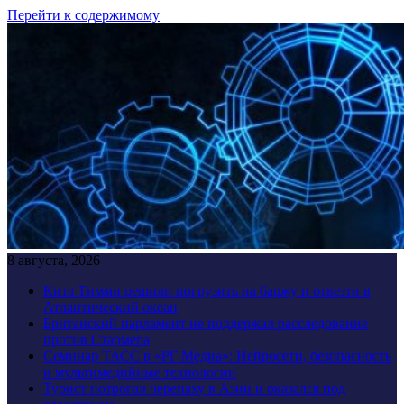
Перейти к содержимому
8 августа, 2026
Кита Тимми решили погрузить на баржу и отвезти в
Атлантический океан
Британский парламент не поддержал расследование
против Стармера
Семинар ТАСС в «РГ Медиа»: Нейросети, безопасность
и мультимедийные технологии
Турист потрогал черепаху в Азии и оказался под