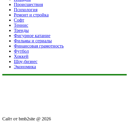
Происшествия
Психология
Ремонт и стройка
Софт
Теннис
Тренды
Фигурное катание
Фильмы и сериалы
Финансовая грамотность
Футбол
Хоккей
Шоу-бизнес
Экономика
Данный сайт не является коммерческим проектом. На этом
сайте ни чего не продают, ни чего не покупают, ни какие
услуги не оказываются. Сайт представляет собой ленту
новостей RSS канала news.rambler.ru, newsru.com. Материалы
публикуются без искажения, ответственность за
достоверность публикуемых новостей Администрация сайта
не несёт.
Сайт от bmb2site @ 2026