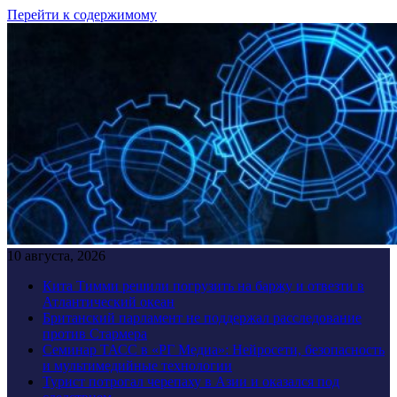
Перейти к содержимому
10 августа, 2026
Кита Тимми решили погрузить на баржу и отвезти в
Атлантический океан
Британский парламент не поддержал расследование
против Стармера
Семинар ТАСС в «РГ Медиа»: Нейросети, безопасность
и мультимедийные технологии
Турист потрогал черепаху в Азии и оказался под