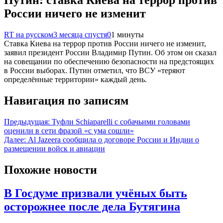
Путин: ставка Киева на террор против
России ничего не изменит
RT на русском
3 месяца спустя
0
1 минуты
Ставка Киева на террор против России ничего не изменит,
заявил президент России Владимир Путин. Об этом он сказал
на совещании по обеспечению безопасности на предстоящих
в России выборах. Путин отметил, что ВСУ «теряют
определённые территории» каждый день.
Навигация по записям
Предыдущая:
Туфли Schiaparelli с собачьими головами
оценили в сети фразой «с ума сошли»
Далее:
Al Jazeera сообщила о договоре России и Индии о
размещении войск и авиации
Похожие новости
В Госдуме призвали учёных быть
осторожнее после дела Бутягина