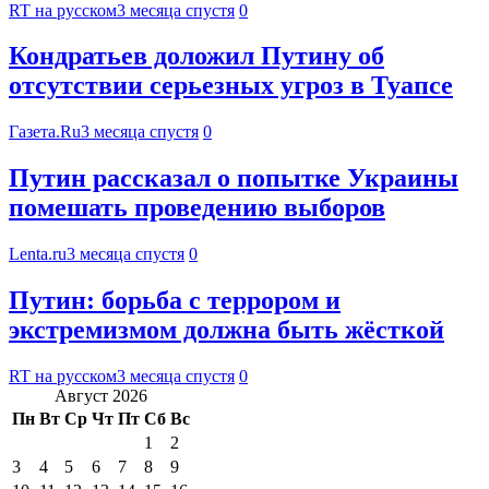
RT на русском
3 месяца спустя
0
Кондратьев доложил Путину об
отсутствии серьезных угроз в Туапсе
Газета.Ru
3 месяца спустя
0
Путин рассказал о попытке Украины
помешать проведению выборов
Lenta.ru
3 месяца спустя
0
Путин: борьба с террором и
экстремизмом должна быть жёсткой
RT на русском
3 месяца спустя
0
Август 2026
Пн
Вт
Ср
Чт
Пт
Сб
Вс
1
2
3
4
5
6
7
8
9