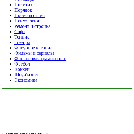
Политика
Порядок
Происшествия
Психология
Ремонт и стройка
Софт
Теннис
Тренды
Фигурное катание
Фильмы и сериалы
Финансовая грамотность
Футбол
Хоккей
Шоу-бизнес
Экономика
Данный сайт не является коммерческим проектом. На этом
сайте ни чего не продают, ни чего не покупают, ни какие
услуги не оказываются. Сайт представляет собой ленту
новостей RSS канала news.rambler.ru, newsru.com. Материалы
публикуются без искажения, ответственность за
достоверность публикуемых новостей Администрация сайта
не несёт.