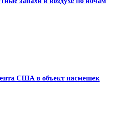
ные запахи в воздухе по ночам
дента США в объект насмешек