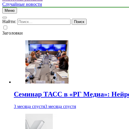
Случайные новости
Меню
Найти:
Заголовки
Семинар ТАСС в «РГ Медиа»: Нейро
3 месяца спустя
3 месяца спустя