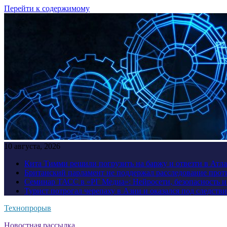
Перейти к содержимому
10 августа, 2026
Кита Тимми решили погрузить на баржу и отвезти в Атл
Британский парламент не поддержал расследование прот
Семинар ТАСС в «РГ Медиа»: Нейросети, безопасность 
Турист потрогал черепаху в Азии и оказался под следств
Технопрорыв
Новостная рассылка