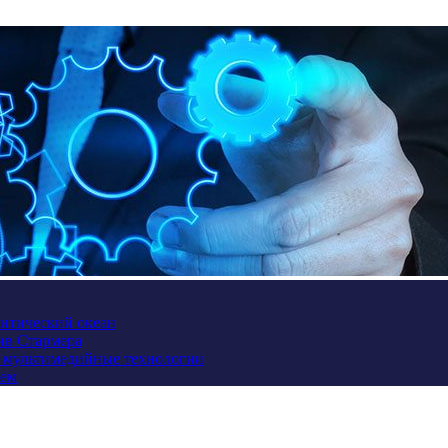
антический океан
ив Стармера
и мультимедийные технологии
ием