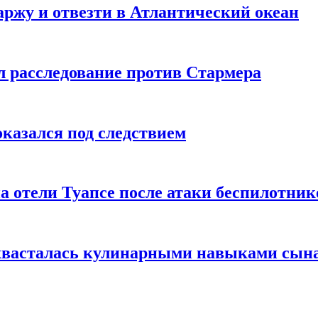
ржу и отвезти в Атлантический океан
л расследование против Стармера
оказался под следствием
а отели Туапсе после атаки беспилотник
охвасталась кулинарными навыками сын