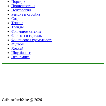
Порядок
Происшествия
Психология
Ремонт и стройка
Софт
Теннис
Тренды
Фигурное катание
Фильмы и сериалы
Финансовая грамотность
Футбол
Хоккей
Шоу-бизнес
Экономика
Данный сайт не является коммерческим проектом. На этом
сайте ни чего не продают, ни чего не покупают, ни какие
услуги не оказываются. Сайт представляет собой ленту
новостей RSS канала news.rambler.ru, newsru.com. Материалы
публикуются без искажения, ответственность за
достоверность публикуемых новостей Администрация сайта
не несёт.
Сайт от bmb2site @ 2026