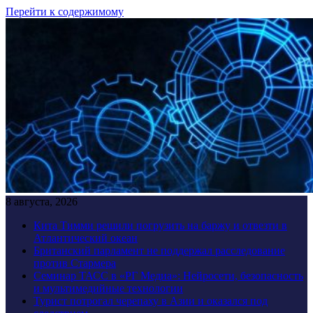
Перейти к содержимому
8 августа, 2026
Кита Тимми решили погрузить на баржу и отвезти в
Атлантический океан
Британский парламент не поддержал расследование
против Стармера
Семинар ТАСС в «РГ Медиа»: Нейросети, безопасность
и мультимедийные технологии
Турист потрогал черепаху в Азии и оказался под