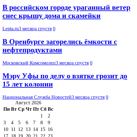
В российском городе ураганный ветер
снес крышу дома и скамейки
Lenta.ru
3 месяца спустя
0
В Оренбурге загорелись ёмкости с
нефтепродуктами
Московский Комсомолец
3 месяца спустя
0
Мэру Уфы по делу о взятке грозит до
15 лет колонии
Национальная Служба Новостей
3 месяца спустя
0
Август 2026
Пн
Вт
Ср
Чт
Пт
Сб
Вс
1
2
3
4
5
6
7
8
9
10
11
12
13
14
15
16
17
18
19
20
21
22
23