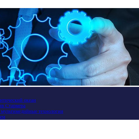
антический океан
ив Стармера
и мультимедийные технологии
ием