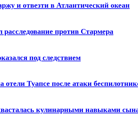
ржу и отвезти в Атлантический океан
л расследование против Стармера
оказался под следствием
а отели Туапсе после атаки беспилотник
охвасталась кулинарными навыками сын