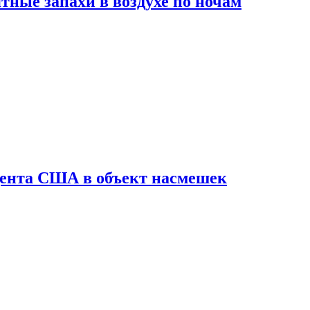
ные запахи в воздухе по ночам
дента США в объект насмешек