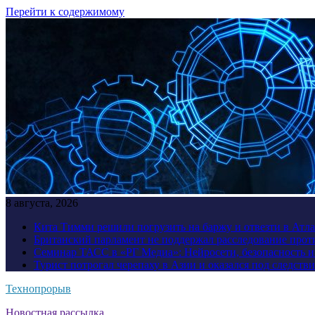
Перейти к содержимому
8 августа, 2026
Кита Тимми решили погрузить на баржу и отвезти в Атл
Британский парламент не поддержал расследование прот
Семинар ТАСС в «РГ Медиа»: Нейросети, безопасность 
Турист потрогал черепаху в Азии и оказался под следств
Технопрорыв
Новостная рассылка