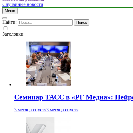
Случайные новости
Меню
Найти:
Заголовки
Семинар ТАСС в «РГ Медиа»: Нейро
3 месяца спустя
3 месяца спустя