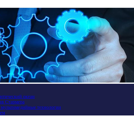
антический океан
ив Стармера
и мультимедийные технологии
ием