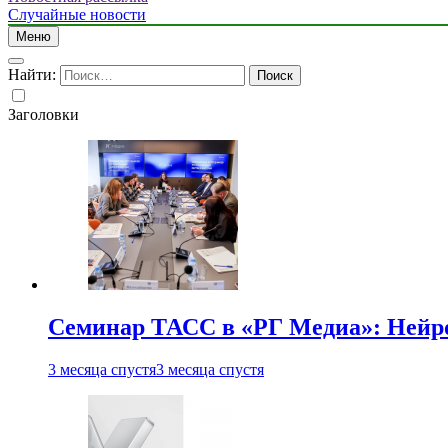
Случайные новости
Меню
Найти:
Заголовки
Семинар ТАСС в «РГ Медиа»: Нейро
3 месяца спустя
3 месяца спустя