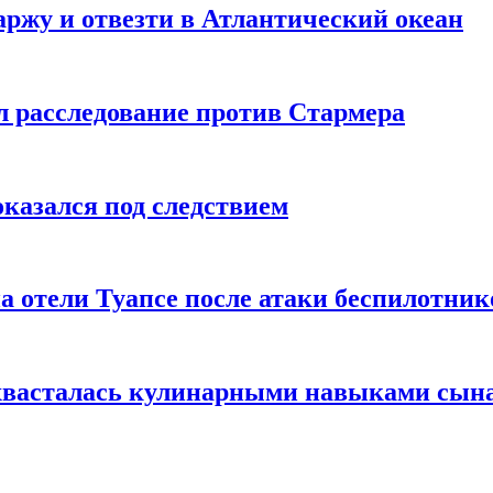
ржу и отвезти в Атлантический океан
л расследование против Стармера
оказался под следствием
а отели Туапсе после атаки беспилотник
охвасталась кулинарными навыками сын