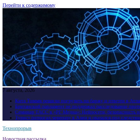
Перейти к содержимому
7 августа, 2026
Кита Тимми решили погрузить на баржу и отвезти в Атл
Британский парламент не поддержал расследование прот
Семинар ТАСС в «РГ Медиа»: Нейросети, безопасность 
Турист потрогал черепаху в Азии и оказался под следств
Технопрорыв
Новостная рассылка