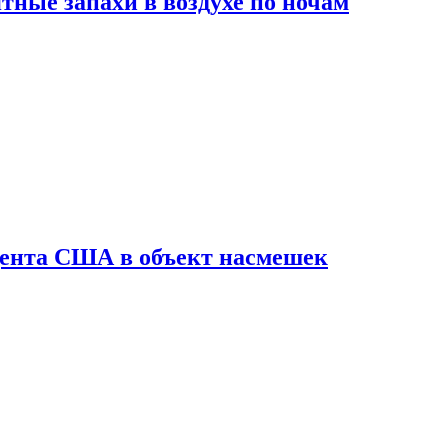
ные запахи в воздухе по ночам
дента США в объект насмешек