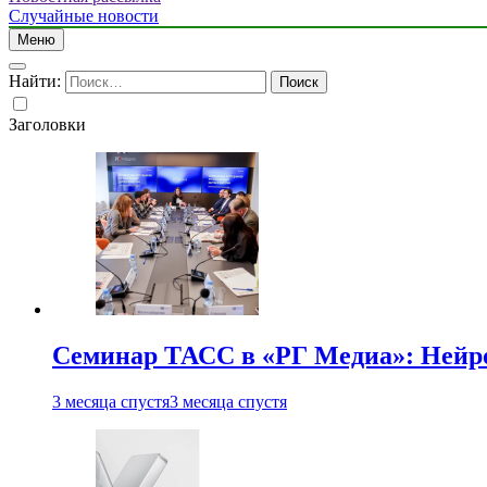
Случайные новости
Меню
Найти:
Заголовки
Семинар ТАСС в «РГ Медиа»: Нейро
3 месяца спустя
3 месяца спустя