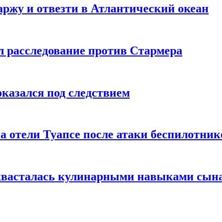
ржу и отвезти в Атлантический океан
л расследование против Стармера
оказался под следствием
а отели Туапсе после атаки беспилотник
охвасталась кулинарными навыками сын