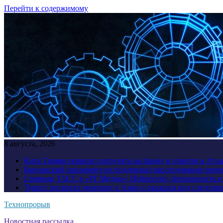
Перейти к содержимому
8 августа, 2026
Кита Тимми решили погрузить на баржу и отвезти в Атл
Британский парламент не поддержал расследование прот
Семинар ТАСС в «РГ Медиа»: Нейросети, безопасность 
Турист потрогал черепаху в Азии и оказался под следств
Технопрорыв
Новостная рассылка