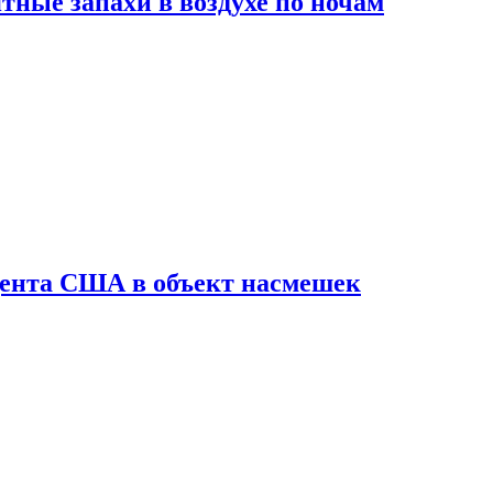
ные запахи в воздухе по ночам
дента США в объект насмешек