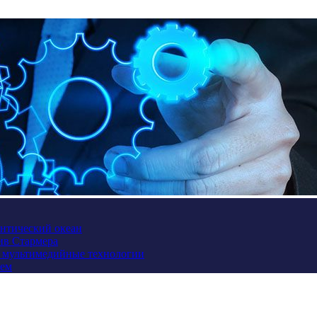
антический океан
ив Стармера
и мультимедийные технологии
ием