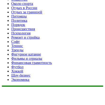
Около спорта
Отдых в России
Отдых за границей
Питомцы
Политика
Порядок
Происшествия
Психология
Ремонт и стройка
Софт
Теннис
Тренды
Фигурное катание
Фильмы и сериалы
Финансовая грамотность
Футбол
Хоккей
Шоу-бизнес
Экономика
Данный сайт не является коммерческим проектом. На этом
сайте ни чего не продают, ни чего не покупают, ни какие
услуги не оказываются. Сайт представляет собой ленту
новостей RSS канала news.rambler.ru, newsru.com. Материалы