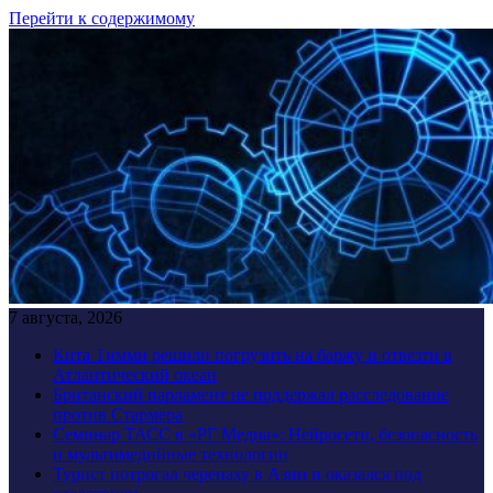
Перейти к содержимому
7 августа, 2026
Кита Тимми решили погрузить на баржу и отвезти в
Атлантический океан
Британский парламент не поддержал расследование
против Стармера
Семинар ТАСС в «РГ Медиа»: Нейросети, безопасность
и мультимедийные технологии
Турист потрогал черепаху в Азии и оказался под