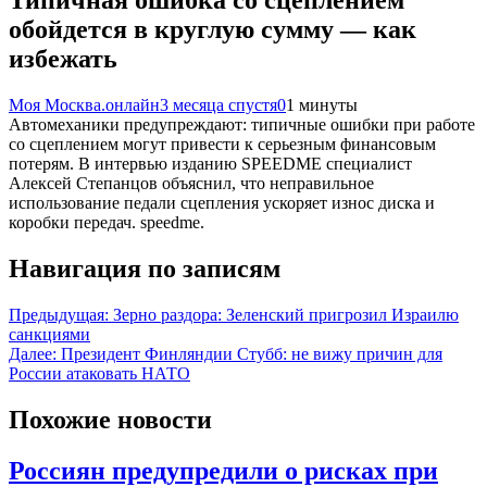
Типичная ошибка со сцеплением
обойдется в круглую сумму — как
избежать
Моя Москва.онлайн
3 месяца спустя
0
1 минуты
Автомеханики предупреждают: типичные ошибки при работе
со сцеплением могут привести к серьезным финансовым
потерям. В интервью изданию SPEEDME специалист
Алексей Степанцов объяснил, что неправильное
использование педали сцепления ускоряет износ диска и
коробки передач. speedme.
Навигация по записям
Предыдущая:
Зерно раздора: Зеленский пригрозил Израилю
санкциями
Далее:
Президент Финляндии Стубб: не вижу причин для
России атаковать НАТО
Похожие новости
Россиян предупредили о рисках при