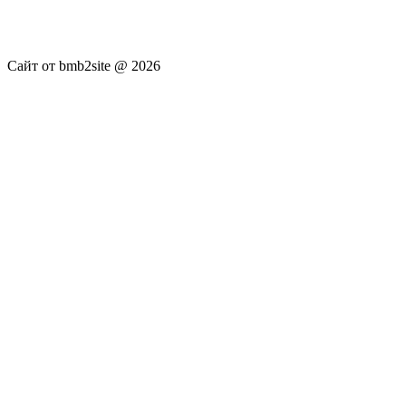
публикуются без искажения, ответственность за
достоверность публикуемых новостей Администрация сайта
не несёт.
Сайт от bmb2site @ 2026