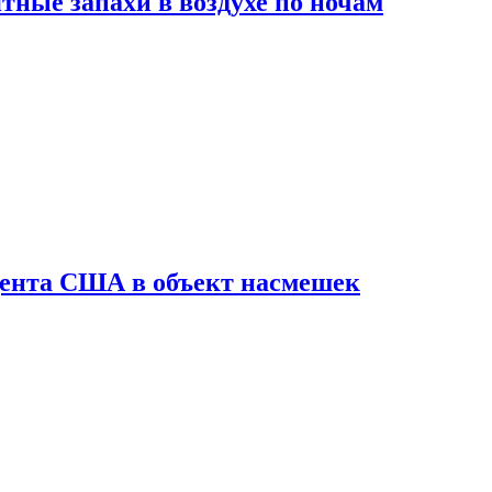
ные запахи в воздухе по ночам
дента США в объект насмешек