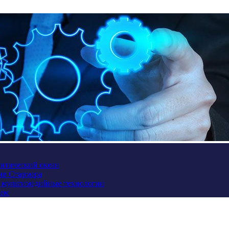
антический океан
ив Стармера
и мультимедийные технологии
ием