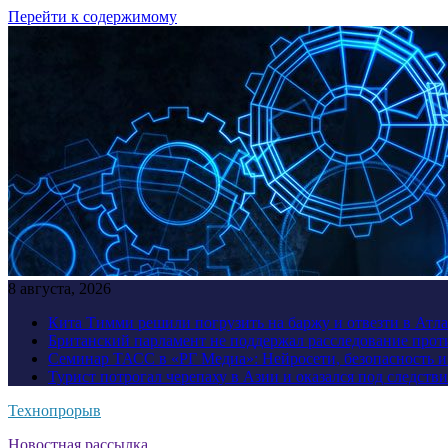
Перейти к содержимому
8 августа, 2026
Кита Тимми решили погрузить на баржу и отвезти в Атл
Британский парламент не поддержал расследование прот
Семинар ТАСС в «РГ Медиа»: Нейросети, безопасность 
Турист потрогал черепаху в Азии и оказался под следств
Технопрорыв
Новостная рассылка