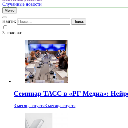
Случайные новости
Меню
Найти:
Заголовки
Семинар ТАСС в «РГ Медиа»: Нейро
3 месяца спустя
3 месяца спустя