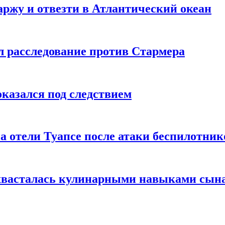
ржу и отвезти в Атлантический океан
л расследование против Стармера
оказался под следствием
а отели Туапсе после атаки беспилотник
охвасталась кулинарными навыками сын