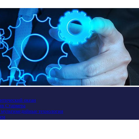
антический океан
ив Стармера
и мультимедийные технологии
ием