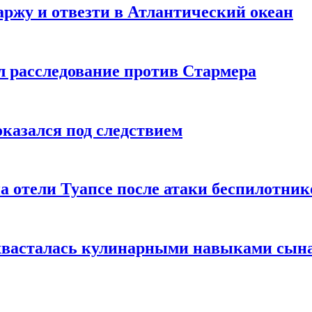
ржу и отвезти в Атлантический океан
л расследование против Стармера
оказался под следствием
а отели Туапсе после атаки беспилотник
охвасталась кулинарными навыками сын