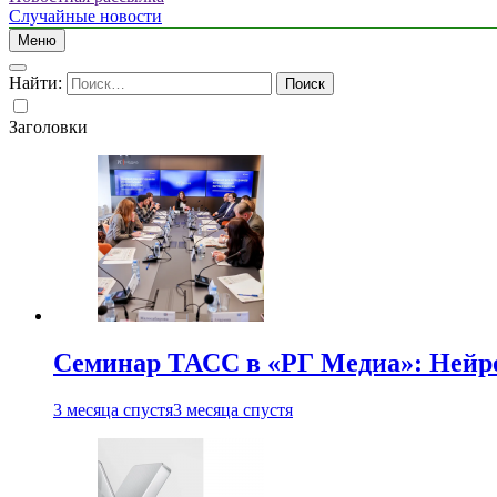
Случайные новости
Меню
Найти:
Заголовки
Семинар ТАСС в «РГ Медиа»: Нейро
3 месяца спустя
3 месяца спустя