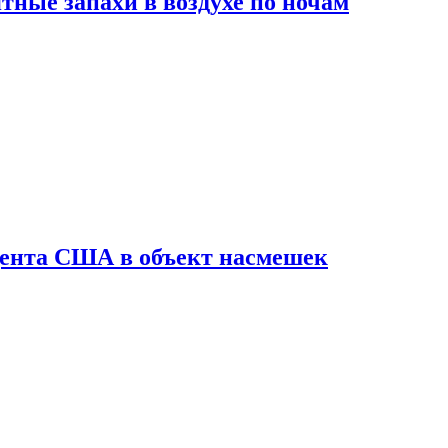
ные запахи в воздухе по ночам
дента США в объект насмешек