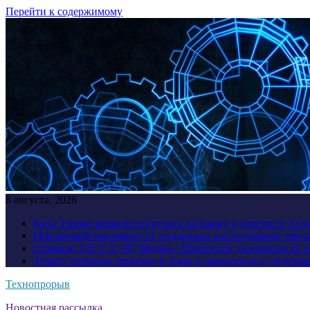
Перейти к содержимому
8 августа, 2026
Кита Тимми решили погрузить на баржу и отвезти в Атл
Британский парламент не поддержал расследование прот
Семинар ТАСС в «РГ Медиа»: Нейросети, безопасность 
Турист потрогал черепаху в Азии и оказался под следств
Технопрорыв
Новостная рассылка